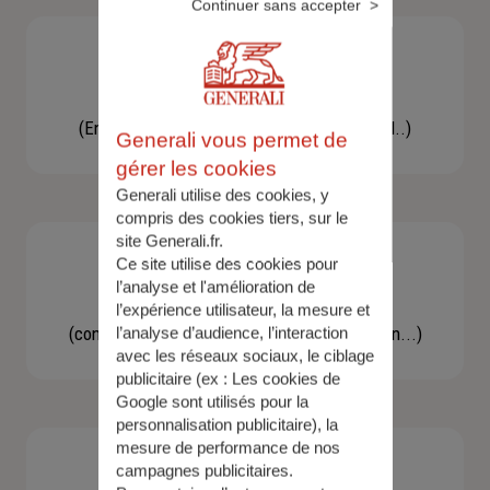
Continuer sans accepter
Besoin d'une assistance
(En cas d'accident, bris de glace, un conseil..)
Generali vous permet de
gérer les cookies
Generali utilise des cookies, y
compris des cookies tiers, sur le
site Generali.fr.
Ce site utilise des cookies pour
l’analyse et l'amélioration de
Demande d'information
l’expérience utilisateur, la mesure et
(concernant une actualité, une réglementation...)
l’analyse d’audience, l’interaction
avec les réseaux sociaux, le ciblage
publicitaire (ex :
Les cookies de
Google sont utilisés pour la
personnalisation publicitaire
), la
mesure de performance de nos
campagnes publicitaires.