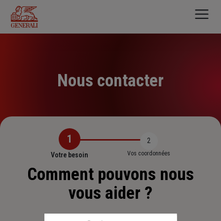
Aller
au
contenu
principal
Nous contacter
1
2
Vos coordonnées
Votre besoin
Comment pouvons nous
vous aider ?