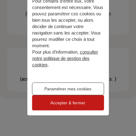
Pour certains d’entre eux, votre
Contacter un agent
consentement est nécessaire. Vous
(Obtenir un devis, une information, faire un
pouvez paramétrer ces cookies ou
bien tous les accepter, ou alors
bilan...)
décider de continuer votre
navigation sans les accepter. Vous
pourrez modifier ce choix à tout
moment.
Pour plus d’information,
consulter
notre politique de gestion des
cookies
.
Effectuer une démarche
(accéder à l'espace client, gérer mes contrats..)
Paramétrer mes cookies
Accepter & fermer