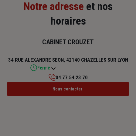
Notre adresse
et nos
horaires
CABINET CROUZET
34 RUE ALEXANDRE SEON, 42140 CHAZELLES SUR LYON
Fermé
04 77 54 23 70
Lundi : 08h30 – 12h / 14h – 17h30
Nous contacter
Mardi : 08h30 – 12h / 14h – 17h30
Mercredi : 08h30 – 12h / 14h – 17h30
Jeudi : 08h30 – 12h / 14h – 17h30
Vendredi : 08h30 – 12h / 14h – 17h30
Samedi : Fermé
Dimanche : Fermé