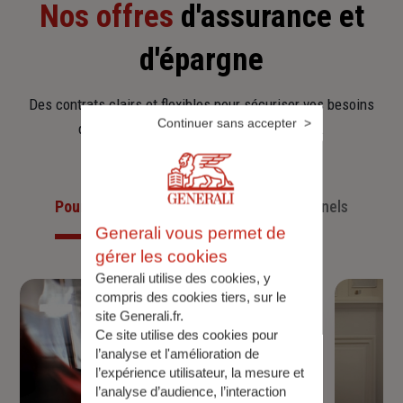
Nos offres
d'assurance et
d'épargne
Des contrats clairs et flexibles pour sécuriser vos besoins
Continuer sans accepter
d’aujourd’hui et anticiper ceux de demain.
Pour les particuliers
Pour les professionnels
Generali vous permet de
gérer les cookies
Generali utilise des cookies, y
compris des cookies tiers, sur le
site Generali.fr.
Ce site utilise des cookies pour
l’analyse et l'amélioration de
l’expérience utilisateur, la mesure et
l’analyse d’audience, l’interaction