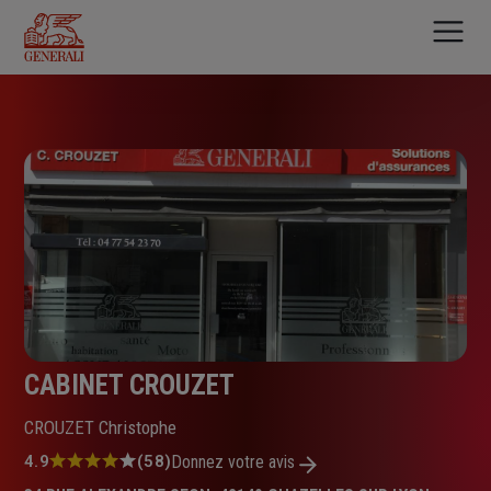
Aller
au
contenu
principal
CABINET CROUZET
CROUZET Christophe
Note
4.9
(58)
Donnez votre avis
: