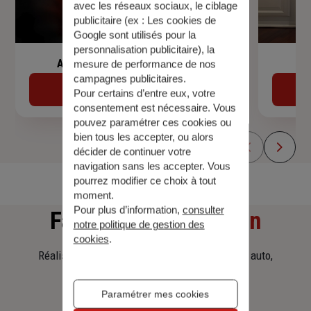
avec les réseaux sociaux, le ciblage
publicitaire (ex :
Les cookies de
Google sont utilisés pour la
personnalisation publicitaire
), la
Assurance de prêt immobilier
mesure de performance de nos
campagnes publicitaires.
Découvrir
Pour certains d’entre eux, votre
consentement est nécessaire. Vous
pouvez paramétrer ces cookies ou
bien tous les accepter, ou alors
décider de continuer votre
navigation sans les accepter. Vous
pourrez modifier ce choix à tout
moment.
Pour plus d’information,
consulter
Faites
une simulation
notre politique de gestion des
cookies
.
Réalisez une simulation tarifaire d'assurance, auto,
habitation, prêt immobilier.
Paramétrer mes cookies