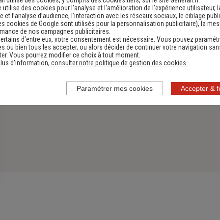
li utilise des cookies, y compris des cookies tiers, sur le site Generali.fr.
e utilise des cookies pour l’analyse et l'amélioration de l’expérience utilisateur, l
 et l’analyse d’audience, l’interaction avec les réseaux sociaux, le ciblage publi
es cookies de Google sont utilisés pour la personnalisation publicitaire
), la me
rmance de nos campagnes publicitaires.
ertains d’entre eux, votre consentement est nécessaire. Vous pouvez paramétr
s ou bien tous les accepter, ou alors décider de continuer votre navigation san
er. Vous pourrez modifier ce choix à tout moment.
lus d’information,
consulter notre politique de gestion des cookies
.
Paramétrer mes cookies
Accepter & 