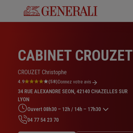
Aller
au
contenu
principal
CABINET CROUZET
CROUZET Christophe
Note
4.9
(58)
Donnez votre avis
:
34 RUE ALEXANDRE SEON, 42140 CHAZELLES SUR
4.9
sur
LYON
5
Ouvert 08h30 – 12h / 14h – 17h30
étoiles
04 77 54 23 70
Lundi : 08h30 – 12h / 14h – 17h30