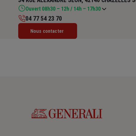
34 RUE ALEXANDRE SEON, 42140 CHAZELLES S
Ouvert 08h30 – 12h / 14h – 17h30
04 77 54 23 70
Lundi : 08h30 – 12h / 14h – 17h30
Nous contacter
Mardi : 08h30 – 12h / 14h – 17h30
Mercredi : 08h30 – 12h / 14h – 17h30
Jeudi : 08h30 – 12h / 14h – 17h30
Vendredi : 08h30 – 12h / 14h – 17h30
Samedi : Fermé
Dimanche : Fermé