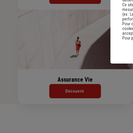
Genera
Ce sit
mesure
(ex :
L
perfo
Pour c
cookie
accept
Pour p
Assurance Vie
Découvrir