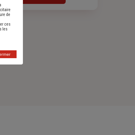
a
citaire
sure de
er ces
s les
fermer