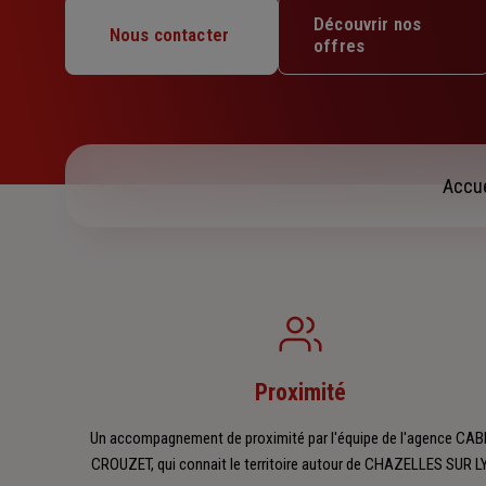
Mardi : 08h30 – 12h / 14h – 17h30
Découvrir nos
Mercredi : 08h30 – 12h / 14h – 17h30
Nous contacter
offres
Jeudi : 08h30 – 12h / 14h – 17h30
Vendredi : 08h30 – 12h / 14h – 17h30
Samedi : Fermé
Dimanche : Fermé
Accue
Proximité
Un accompagnement de proximité par l'équipe de l'agence CAB
CROUZET, qui connait le territoire autour de CHAZELLES SUR L