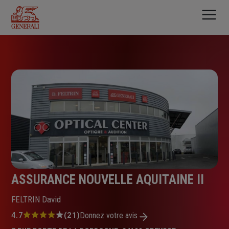
Aller
au
contenu
principal
ASSURANCE NOUVELLE AQUITAINE II
FELTRIN David
Note
4.7
(21)
Donnez votre avis
: