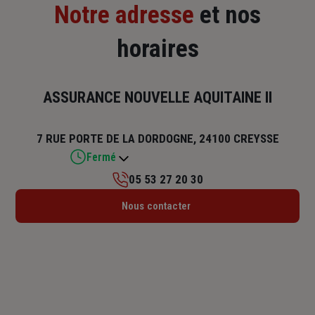
Notre adresse
et nos
horaires
ASSURANCE NOUVELLE AQUITAINE II
7 RUE PORTE DE LA DORDOGNE, 24100 CREYSSE
Fermé
05 53 27 20 30
Lundi : 08h30 – 12h / 13h30 – 17h
Nous contacter
Mardi : 08h30 – 12h / 13h30 – 17h
Mercredi : 08h30 – 12h / 13h30 – 17h
Jeudi : 08h30 – 12h / 13h30 – 17h
Vendredi : 08h30 – 12h / 13h30 – 17h
Samedi : Fermé
Dimanche : Fermé