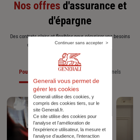
Nos offres
d'assurance et
d'épargne
Des contrats clairs et flexibles pour sécuriser vos besoins
Continuer sans accepter
d’aujourd’hui et anticiper ceux de demain.
Pour les particuliers
Pour les professionnels
Generali vous permet de
gérer les cookies
Generali utilise des cookies, y
compris des cookies tiers, sur le
site Generali.fr.
Ce site utilise des cookies pour
l’analyse et l'amélioration de
l’expérience utilisateur, la mesure et
l’analyse d’audience, l’interaction