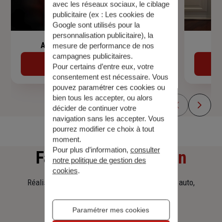
avec les réseaux sociaux, le ciblage
publicitaire (ex :
Les cookies de
Google sont utilisés pour la
personnalisation publicitaire
), la
Assurance de prêt immobilier
mesure de performance de nos
campagnes publicitaires.
Découvrir
Pour certains d’entre eux, votre
consentement est nécessaire. Vous
pouvez paramétrer ces cookies ou
bien tous les accepter, ou alors
décider de continuer votre
navigation sans les accepter. Vous
pourrez modifier ce choix à tout
moment.
Pour plus d’information,
consulter
Faites
une simulation
notre politique de gestion des
cookies
.
Réalisez une simulation tarifaire d'assurance, auto,
habitation, prêt immobilier.
Paramétrer mes cookies