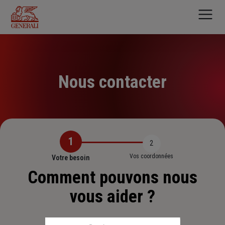
Aller
au
contenu
principal
Nous contacter
1
2
Vos coordonnées
Votre besoin
Comment pouvons nous
vous aider ?