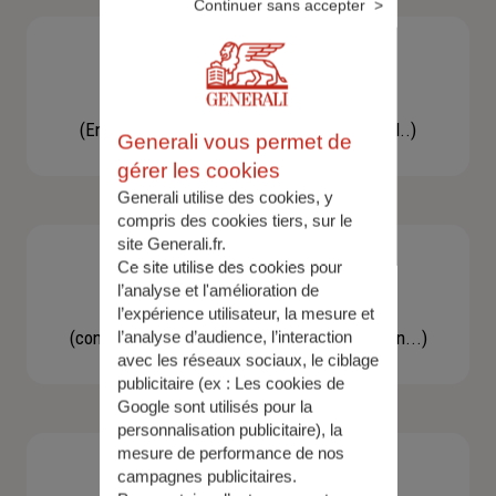
Continuer sans accepter
Besoin d'une assistance
(En cas d'accident, bris de glace, un conseil..)
Generali vous permet de
gérer les cookies
Generali utilise des cookies, y
compris des cookies tiers, sur le
site Generali.fr.
Ce site utilise des cookies pour
l’analyse et l'amélioration de
Demande d'information
l’expérience utilisateur, la mesure et
(concernant une actualité, une réglementation...)
l’analyse d’audience, l’interaction
avec les réseaux sociaux, le ciblage
publicitaire (ex :
Les cookies de
Google sont utilisés pour la
personnalisation publicitaire
), la
mesure de performance de nos
campagnes publicitaires.