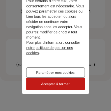
Pour certains d’entre eux, votre
Contacter un agent
consentement est nécessaire. Vous
(Obtenir un devis, une information, faire un
pouvez paramétrer ces cookies ou
bien tous les accepter, ou alors
bilan...)
décider de continuer votre
navigation sans les accepter. Vous
pourrez modifier ce choix à tout
moment.
Pour plus d’information,
consulter
notre politique de gestion des
cookies
.
Effectuer une démarche
(accéder à l'espace client, gérer mes contrats..)
Paramétrer mes cookies
Accepter & fermer