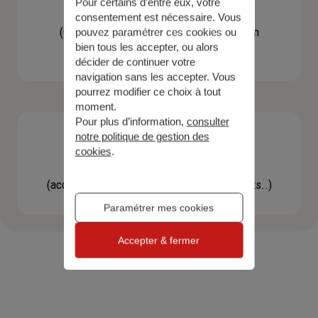
Pour certains d’entre eux, votre
Contacter un agent
consentement est nécessaire. Vous
(Obtenir un devis, une information, faire un
pouvez paramétrer ces cookies ou
bien tous les accepter, ou alors
bilan...)
décider de continuer votre
navigation sans les accepter. Vous
pourrez modifier ce choix à tout
moment.
Pour plus d’information,
consulter
notre politique de gestion des
cookies
.
Effectuer une démarche
(accéder à l'espace client, gérer mes contrats..)
Paramétrer mes cookies
Accepter & fermer