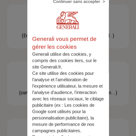
Continuer sans accepter
Besoin d'une assistance
(En cas d'accident, bris de glace, un conseil..)
Generali vous permet de
gérer les cookies
Generali utilise des cookies, y
compris des cookies tiers, sur le
site Generali.fr.
Ce site utilise des cookies pour
l’analyse et l'amélioration de
Demande d'information
l’expérience utilisateur, la mesure et
(concernant une actualité, une réglementation...)
l’analyse d’audience, l’interaction
avec les réseaux sociaux, le ciblage
publicitaire (ex :
Les cookies de
Google sont utilisés pour la
personnalisation publicitaire
), la
mesure de performance de nos
campagnes publicitaires.