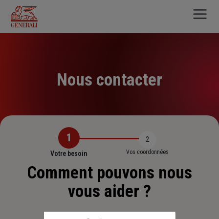
Aller
au
contenu
principal
Nous contacter
1
2
Vos coordonnées
Votre besoin
Comment pouvons nous
vous aider ?