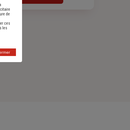
a
citaire
sure de
er ces
s les
fermer