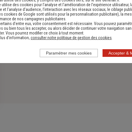
li utilise des cookies, y compris des cookies tiers, sur le site Generali.fr.
e utilise des cookies pour l’analyse et l'amélioration de l’expérience utilisateur, l
 et l’analyse d’audience, l’interaction avec les réseaux sociaux, le ciblage publi
es cookies de Google sont utilisés pour la personnalisation publicitaire
), la me
rmance de nos campagnes publicitaires.
ertains d’entre eux, votre consentement est nécessaire. Vous pouvez paramétr
s ou bien tous les accepter, ou alors décider de continuer votre navigation san
er. Vous pourrez modifier ce choix à tout moment.
lus d’information,
consulter notre politique de gestion des cookies
.
Paramétrer mes cookies
Accepter & 