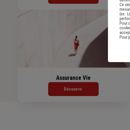
Genera
Ce sit
mesure
(ex :
L
perfo
Pour c
cookie
accept
Pour p
Assurance Vie
Découvrir