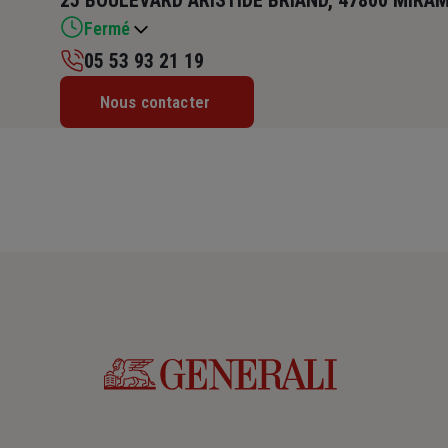
25 BOULEVARD ARISTIDE BRIAND, 47800 MIRA
Fermé
05 53 93 21 19
Lundi : 09h – 12h / 14h – 18h
Nous contacter
Mardi : 09h – 12h / 14h – 18h
Mercredi : 09h – 12h / 14h – 18h
Jeudi : 09h – 12h / 15h – 18h
Vendredi : 09h – 12h / 14h – 18h
Samedi : Fermé
Dimanche : Fermé