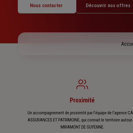
Lundi : 09h – 12h / 14h – 18h
Nous contacter
Découvrir nos offres
Mardi : 09h – 12h / 14h – 18h
Mercredi : 09h – 12h / 14h – 18h
Jeudi : 09h – 12h / 15h – 18h
Vendredi : 09h – 12h / 14h – 18h
Samedi : Fermé
Accue
Dimanche : Fermé
Proximité
Un accompagnement de proximité par l'équipe de l'agence C
ASSURANCES ET PATRIMOINE, qui connait le territoire autour
MIRAMONT DE GUYENNE.