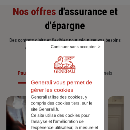
Nos offres
d'assurance et
d'épargne
Des contrats clairs et flexibles pour sécuriser vos besoins
Continuer sans accepter
d’aujourd’hui et anticiper ceux de demain.
Pour les particuliers
Pour les professionnels
Generali vous permet de
gérer les cookies
Generali utilise des cookies, y
compris des cookies tiers, sur le
site Generali.fr.
Ce site utilise des cookies pour
l’analyse et l'amélioration de
l’expérience utilisateur, la mesure et