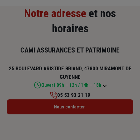
Notre adresse
et nos
horaires
CAMI ASSURANCES ET PATRIMOINE
25 BOULEVARD ARISTIDE BRIAND, 47800 MIRAMONT DE
GUYENNE
Ouvert 09h – 12h / 14h – 18h
05 53 93 21 19
Lundi : 09h – 12h / 14h – 18h
Nous contacter
Mardi : 09h – 12h / 14h – 18h
Mercredi : 09h – 12h / 14h – 18h
Jeudi : 09h – 12h / 15h – 18h
Vendredi : 09h – 12h / 14h – 18h