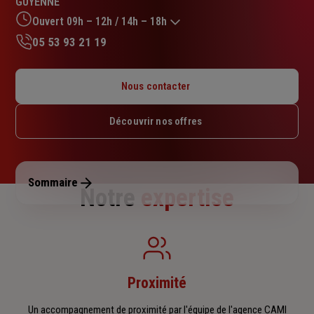
GUYENNE
sur
5
Ouvert 09h – 12h / 14h – 18h
étoiles
05 53 93 21 19
Lundi : 09h – 12h / 14h – 18h
Mardi : 09h – 12h / 14h – 18h
Nous contacter
Mercredi : 09h – 12h / 14h – 18h
Jeudi : 09h – 12h / 15h – 18h
Découvrir nos offres
Vendredi : 09h – 12h / 14h – 18h
Samedi : Fermé
Dimanche : Fermé
Sommaire
Notre
expertise
Proximité
Un accompagnement de proximité par l'équipe de l'agence CAMI