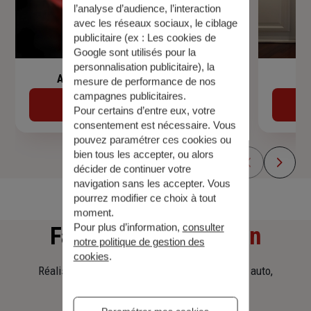
l’analyse d’audience, l’interaction
avec les réseaux sociaux, le ciblage
publicitaire (ex :
Les cookies de
Google sont utilisés pour la
personnalisation publicitaire
), la
Assurance de prêt immobilier
mesure de performance de nos
campagnes publicitaires.
Découvrir
Pour certains d’entre eux, votre
consentement est nécessaire. Vous
pouvez paramétrer ces cookies ou
bien tous les accepter, ou alors
décider de continuer votre
navigation sans les accepter. Vous
pourrez modifier ce choix à tout
moment.
Pour plus d’information,
consulter
Faites
une simulation
notre politique de gestion des
cookies
.
Réalisez une simulation tarifaire d'assurance, auto,
habitation, prêt immobilier.