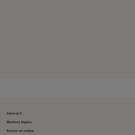
Samedi : Fermé
Dimanche : Fermé
Generali.fr
Mentions légales
Résilier un contrat