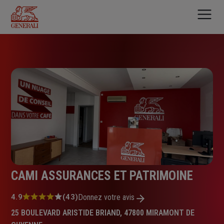
Aller
au
contenu
principal
CAMI ASSURANCES ET PATRIMOINE
Note
4.9
(43)
Donnez votre avis
:
25 BOULEVARD ARISTIDE BRIAND, 47800 MIRAMONT DE
4.9