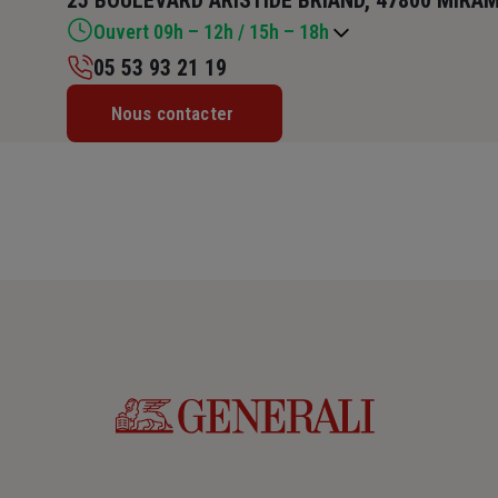
25 BOULEVARD ARISTIDE BRIAND, 47800 MIRA
Ouvert 09h – 12h / 15h – 18h
05 53 93 21 19
Lundi : 09h – 12h / 14h – 18h
Nous contacter
Mardi : 09h – 12h / 14h – 18h
Mercredi : 09h – 12h / 14h – 18h
Jeudi : 09h – 12h / 15h – 18h
Vendredi : 09h – 12h / 14h – 18h
Samedi : Fermé
Dimanche : Fermé