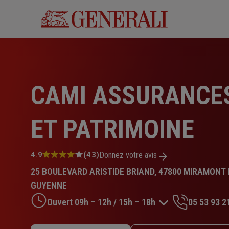
Aller
au
contenu
principal
CAMI ASSURANCE
ET PATRIMOINE
Note
4.9
(43)
Donnez votre avis
:
25 BOULEVARD ARISTIDE BRIAND, 47800 MIRAMONT 
4.9
sur
GUYENNE
5
Ouvert 09h – 12h / 15h – 18h
05 53 93 2
étoiles