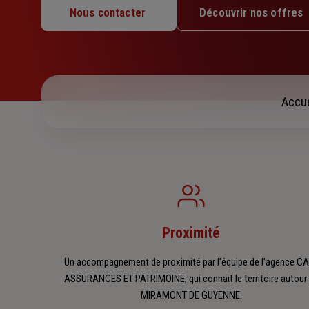
Lundi : 09h – 12h / 14h – 18h
Nous contacter
Découvrir nos offres
Mardi : 09h – 12h / 14h – 18h
Mercredi : 09h – 12h / 14h – 18h
Jeudi : 09h – 12h / 15h – 18h
Vendredi : 09h – 12h / 14h – 18h
Samedi : Fermé
Accue
Dimanche : Fermé
Proximité
Un accompagnement de proximité par l'équipe de l'agence C
ASSURANCES ET PATRIMOINE, qui connait le territoire autour
MIRAMONT DE GUYENNE.