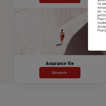
Genera
Ce sit
mesure
(ex :
L
perfo
Pour c
cookie
accept
Pour p
Assurance Vie
Découvrir