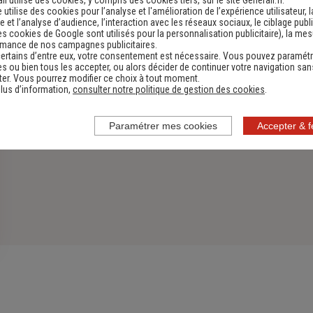
li utilise des cookies, y compris des cookies tiers, sur le site Generali.fr.
e utilise des cookies pour l’analyse et l'amélioration de l’expérience utilisateur, l
 et l’analyse d’audience, l’interaction avec les réseaux sociaux, le ciblage publi
es cookies de Google sont utilisés pour la personnalisation publicitaire
), la me
rmance de nos campagnes publicitaires.
ertains d’entre eux, votre consentement est nécessaire. Vous pouvez paramétr
s ou bien tous les accepter, ou alors décider de continuer votre navigation san
er. Vous pourrez modifier ce choix à tout moment.
lus d’information,
consulter notre politique de gestion des cookies
.
Paramétrer mes cookies
Accepter & 