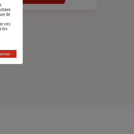
a
citaire
sure de
er ces
s les
fermer