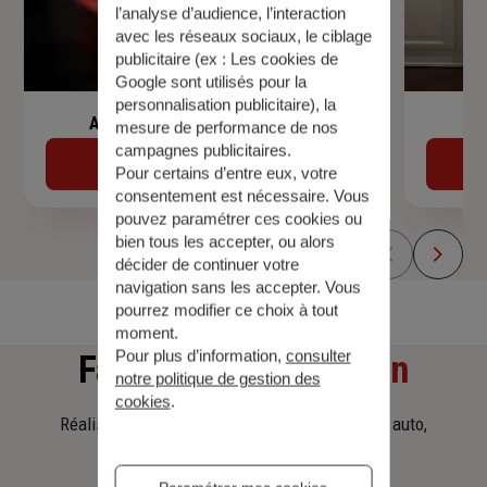
l’analyse d’audience, l’interaction
avec les réseaux sociaux, le ciblage
publicitaire (ex :
Les cookies de
Google sont utilisés pour la
personnalisation publicitaire
), la
Assurance de prêt immobilier
mesure de performance de nos
campagnes publicitaires.
Découvrir
Pour certains d’entre eux, votre
consentement est nécessaire. Vous
pouvez paramétrer ces cookies ou
bien tous les accepter, ou alors
décider de continuer votre
navigation sans les accepter. Vous
pourrez modifier ce choix à tout
moment.
Pour plus d’information,
consulter
Faites
une simulation
notre politique de gestion des
cookies
.
Réalisez une simulation tarifaire d'assurance, auto,
habitation, prêt immobilier.