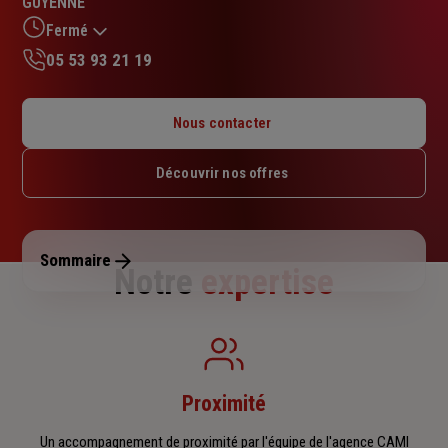
GUYENNE
sur
5
Fermé
étoiles
05 53 93 21 19
Lundi : 09h – 12h / 14h – 18h
Mardi : 09h – 12h / 14h – 18h
Nous contacter
Mercredi : 09h – 12h / 14h – 18h
Jeudi : 09h – 12h / 15h – 18h
Découvrir nos offres
Vendredi : 09h – 12h / 14h – 18h
Samedi : Fermé
Dimanche : Fermé
Sommaire
Notre
expertise
Proximité
Un accompagnement de proximité par l'équipe de l'agence CAMI