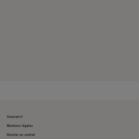
Samedi : Fermé
Dimanche : Fermé
Generali.fr
Mentions légales
Résilier un contrat