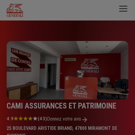
Aller
au
contenu
principal
CAMI ASSURANCES ET PATRIMOINE
Note
4.9
(43)
Donnez votre avis
:
25 BOULEVARD ARISTIDE BRIAND, 47800 MIRAMONT DE
4.9