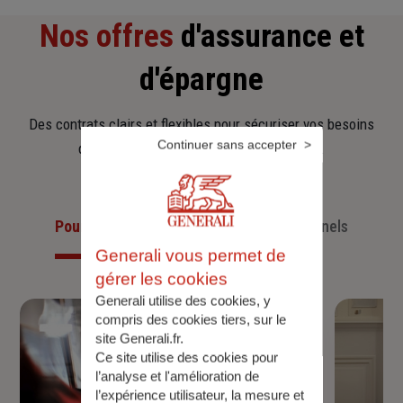
Nos offres
d'assurance et
d'épargne
Des contrats clairs et flexibles pour sécuriser vos besoins
Continuer sans accepter
d’aujourd’hui et anticiper ceux de demain.
Pour les particuliers
Pour les professionnels
Generali vous permet de
gérer les cookies
Generali utilise des cookies, y
compris des cookies tiers, sur le
site Generali.fr.
Ce site utilise des cookies pour
l’analyse et l'amélioration de
l’expérience utilisateur, la mesure et