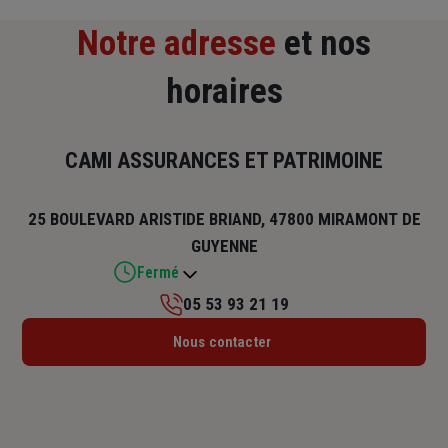
Notre adresse
et nos
horaires
CAMI ASSURANCES ET PATRIMOINE
25 BOULEVARD ARISTIDE BRIAND, 47800 MIRAMONT DE
GUYENNE
Fermé
05 53 93 21 19
Lundi : 09h – 12h / 14h – 18h
Nous contacter
Mardi : 09h – 12h / 14h – 18h
Mercredi : 09h – 12h / 14h – 18h
Jeudi : 09h – 12h / 15h – 18h
Vendredi : 09h – 12h / 14h – 18h