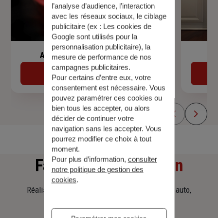
l’analyse d’audience, l’interaction
avec les réseaux sociaux, le ciblage
publicitaire (ex :
Les cookies de
Google sont utilisés pour la
personnalisation publicitaire
), la
Assurance de prêt immobilier
mesure de performance de nos
campagnes publicitaires.
Découvrir
Pour certains d’entre eux, votre
consentement est nécessaire. Vous
pouvez paramétrer ces cookies ou
bien tous les accepter, ou alors
décider de continuer votre
navigation sans les accepter. Vous
pourrez modifier ce choix à tout
moment.
Pour plus d’information,
consulter
Faites
une simulation
notre politique de gestion des
cookies
.
Réalisez une simulation tarifaire d'assurance, auto,
habitation, prêt immobilier.