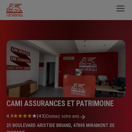
Aller
au
contenu
principal
CAMI ASSURANCES ET PATRIMOINE
Note
4.9
(43)
Donnez votre avis
:
25 BOULEVARD ARISTIDE BRIAND, 47800 MIRAMONT DE
4.9