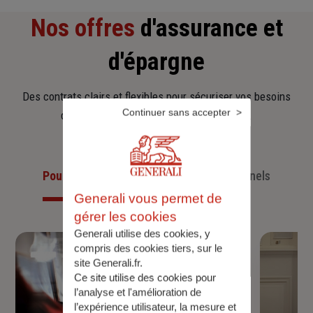
Nos offres
d'assurance et
d'épargne
Des contrats clairs et flexibles pour sécuriser vos besoins
Continuer sans accepter
d’aujourd’hui et anticiper ceux de demain.
Pour les particuliers
Pour les professionnels
Generali vous permet de
gérer les cookies
Generali utilise des cookies, y
compris des cookies tiers, sur le
site Generali.fr.
Ce site utilise des cookies pour
l’analyse et l'amélioration de
l’expérience utilisateur, la mesure et