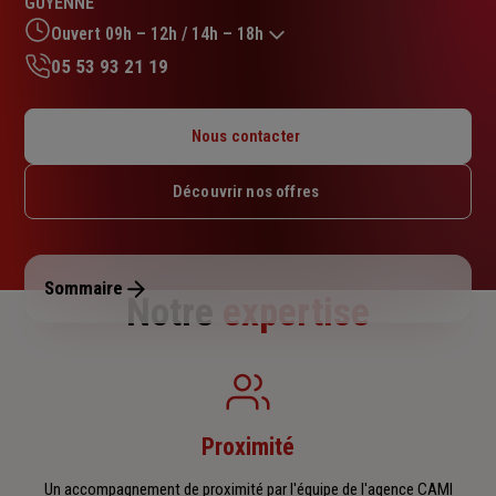
GUYENNE
sur
5
Ouvert 09h – 12h / 14h – 18h
étoiles
05 53 93 21 19
Lundi : 09h – 12h / 14h – 18h
Mardi : 09h – 12h / 14h – 18h
Nous contacter
Mercredi : 09h – 12h / 14h – 18h
Jeudi : 09h – 12h / 15h – 18h
Découvrir nos offres
Vendredi : 09h – 12h / 14h – 18h
Samedi : Fermé
Dimanche : Fermé
Sommaire
Notre
expertise
Proximité
Un accompagnement de proximité par l'équipe de l'agence CAMI