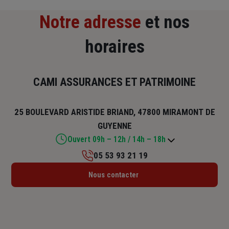
Notre adresse
et nos
horaires
CAMI ASSURANCES ET PATRIMOINE
25 BOULEVARD ARISTIDE BRIAND, 47800 MIRAMONT DE
GUYENNE
Ouvert 09h – 12h / 14h – 18h
05 53 93 21 19
Lundi : 09h – 12h / 14h – 18h
Nous contacter
Mardi : 09h – 12h / 14h – 18h
Mercredi : 09h – 12h / 14h – 18h
Jeudi : 09h – 12h / 15h – 18h
Vendredi : 09h – 12h / 14h – 18h