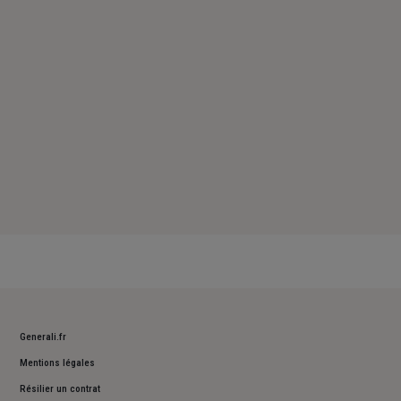
Samedi : Fermé
Dimanche : Fermé
Generali.fr
Mentions légales
Résilier un contrat