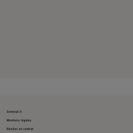
Samedi : Fermé
Dimanche : Fermé
Generali.fr
Mentions légales
Résilier un contrat