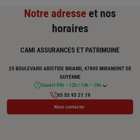
Notre adresse
et nos
horaires
CAMI ASSURANCES ET PATRIMOINE
25 BOULEVARD ARISTIDE BRIAND, 47800 MIRAMONT DE
GUYENNE
Ouvert 09h – 12h / 14h – 18h
05 53 93 21 19
Lundi : 09h – 12h / 14h – 18h
Nous contacter
Mardi : 09h – 12h / 14h – 18h
Mercredi : 09h – 12h / 14h – 18h
Jeudi : 09h – 12h / 15h – 18h
Vendredi : 09h – 12h / 14h – 18h