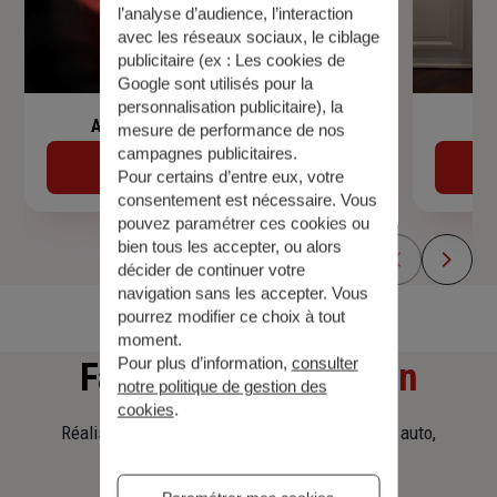
l’analyse d’audience, l’interaction
avec les réseaux sociaux, le ciblage
publicitaire (ex :
Les cookies de
Google sont utilisés pour la
personnalisation publicitaire
), la
Assurance de prêt immobilier
mesure de performance de nos
campagnes publicitaires.
Découvrir
Pour certains d’entre eux, votre
consentement est nécessaire. Vous
pouvez paramétrer ces cookies ou
bien tous les accepter, ou alors
décider de continuer votre
navigation sans les accepter. Vous
pourrez modifier ce choix à tout
moment.
Pour plus d’information,
consulter
Faites
une simulation
notre politique de gestion des
cookies
.
Réalisez une simulation tarifaire d'assurance, auto,
habitation, prêt immobilier.