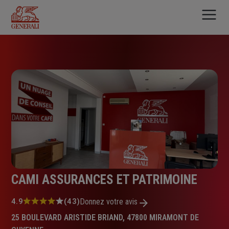
Aller
au
contenu
principal
CAMI ASSURANCES ET PATRIMOINE
Note
4.9
(43)
Donnez votre avis
:
25 BOULEVARD ARISTIDE BRIAND, 47800 MIRAMONT DE
4.9