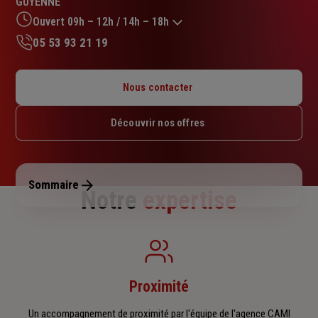
GUYENNE
sur
5
Ouvert 09h – 12h / 14h – 18h
étoiles
05 53 93 21 19
Lundi : 09h – 12h / 14h – 18h
Mardi : 09h – 12h / 14h – 18h
Nous contacter
Mercredi : 09h – 12h / 14h – 18h
Jeudi : 09h – 12h / 15h – 18h
Découvrir nos offres
Vendredi : 09h – 12h / 14h – 18h
Samedi : Fermé
Dimanche : Fermé
Sommaire
Notre
expertise
Proximité
Un accompagnement de proximité par l'équipe de l'agence CAMI