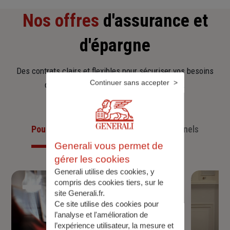
Nos offres
d'assurance et
d'épargne
Des contrats clairs et flexibles pour sécuriser vos besoins
Continuer sans accepter
d’aujourd’hui et anticiper ceux de demain.
Pour les particuliers
Pour les professionnels
Generali vous permet de
gérer les cookies
Generali utilise des cookies, y
compris des cookies tiers, sur le
site Generali.fr.
Ce site utilise des cookies pour
l’analyse et l'amélioration de
l’expérience utilisateur, la mesure et