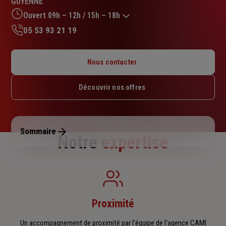
GUYENNE
sur
5
Ouvert 09h – 12h / 15h – 18h
étoiles
05 53 93 21 19
Lundi : 09h – 12h / 14h – 18h
Mardi : 09h – 12h / 14h – 18h
Nous contacter
Mercredi : 09h – 12h / 14h – 18h
Jeudi : 09h – 12h / 15h – 18h
Découvrir nos offres
Vendredi : 09h – 12h / 14h – 18h
Samedi : Fermé
Dimanche : Fermé
Sommaire
Notre
expertise
Proximité
Un accompagnement de proximité par l'équipe de l'agence CAMI