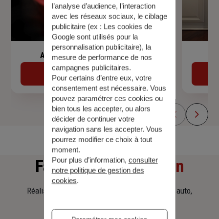
l’analyse d’audience, l’interaction
avec les réseaux sociaux, le ciblage
publicitaire (ex :
Les cookies de
Google sont utilisés pour la
personnalisation publicitaire
), la
Assurance de prêt immobilier
mesure de performance de nos
campagnes publicitaires.
Découvrir
Pour certains d’entre eux, votre
consentement est nécessaire. Vous
pouvez paramétrer ces cookies ou
bien tous les accepter, ou alors
décider de continuer votre
navigation sans les accepter. Vous
pourrez modifier ce choix à tout
moment.
Pour plus d’information,
consulter
Faites
une simulation
notre politique de gestion des
cookies
.
Réalisez une simulation tarifaire d'assurance, auto,
habitation, prêt immobilier.