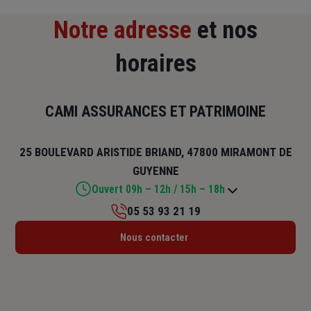
Notre adresse
et nos
horaires
CAMI ASSURANCES ET PATRIMOINE
25 BOULEVARD ARISTIDE BRIAND, 47800 MIRAMONT DE
GUYENNE
Ouvert 09h – 12h / 15h – 18h
05 53 93 21 19
Lundi : 09h – 12h / 14h – 18h
Nous contacter
Mardi : 09h – 12h / 14h – 18h
Mercredi : 09h – 12h / 14h – 18h
Jeudi : 09h – 12h / 15h – 18h
Vendredi : 09h – 12h / 14h – 18h