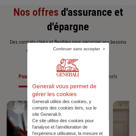
Nos offres
d'assurance et
d'épargne
Des contrats clairs et flexibles pour sécuriser vos besoins
Continuer sans accepter
d’aujourd’hui et anticiper ceux de demain.
Pour les particuliers
Pour les professionnels
Generali vous permet de
gérer les cookies
Generali utilise des cookies, y
compris des cookies tiers, sur le
site Generali.fr.
Ce site utilise des cookies pour
l’analyse et l'amélioration de
l’expérience utilisateur, la mesure et