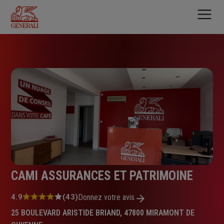
Aller
au
contenu
principal
CAMI ASSURANCES ET PATRIMOINE
Note
4.9
(43)
Donnez votre avis
:
25 BOULEVARD ARISTIDE BRIAND, 47800 MIRAMONT DE
4.9