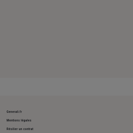
Samedi : Fermé
Dimanche : Fermé
Generali.fr
Mentions légales
Résilier un contrat