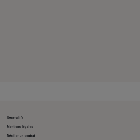
Samedi : Fermé
Dimanche : Fermé
Generali.fr
Mentions légales
Résilier un contrat