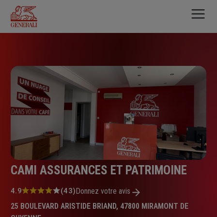
Aller
au
contenu
principal
CAMI ASSURANCES ET PATRIMOINE
Note
4.9
(43)
Donnez votre avis
:
25 BOULEVARD ARISTIDE BRIAND, 47800 MIRAMONT DE
4.9