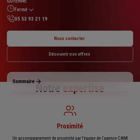
GUYENNE
sur
5
Fermé
étoiles
05 53 93 21 19
Lundi : 09h – 12h / 14h – 18h
Mardi : 09h – 12h / 14h – 18h
Nous contacter
Mercredi : 09h – 12h / 14h – 18h
Jeudi : 09h – 12h / 15h – 18h
Découvrir nos offres
Vendredi : 09h – 12h / 14h – 18h
Samedi : Fermé
Dimanche : Fermé
Sommaire
Notre
expertise
Proximité
Un accompagnement de proximité par l'équipe de l'agence CAMI