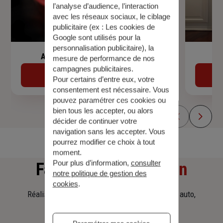
l’analyse d’audience, l’interaction
avec les réseaux sociaux, le ciblage
publicitaire (ex :
Les cookies de
Google sont utilisés pour la
personnalisation publicitaire
), la
Assurance de prêt immobilier
mesure de performance de nos
campagnes publicitaires.
Découvrir
Pour certains d’entre eux, votre
consentement est nécessaire. Vous
pouvez paramétrer ces cookies ou
bien tous les accepter, ou alors
décider de continuer votre
navigation sans les accepter. Vous
pourrez modifier ce choix à tout
moment.
Pour plus d’information,
consulter
Faites
une simulation
notre politique de gestion des
cookies
.
Réalisez une simulation tarifaire d'assurance, auto,
habitation, prêt immobilier.