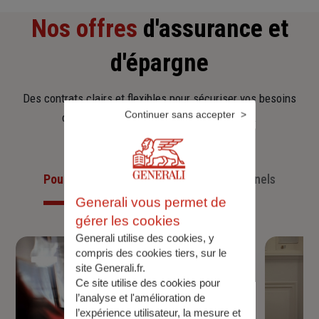
Nos offres
d'assurance et
d'épargne
Des contrats clairs et flexibles pour sécuriser vos besoins
Continuer sans accepter
d’aujourd’hui et anticiper ceux de demain.
Pour les particuliers
Pour les professionnels
Generali vous permet de
gérer les cookies
Generali utilise des cookies, y
compris des cookies tiers, sur le
site Generali.fr.
Ce site utilise des cookies pour
l’analyse et l'amélioration de
l’expérience utilisateur, la mesure et