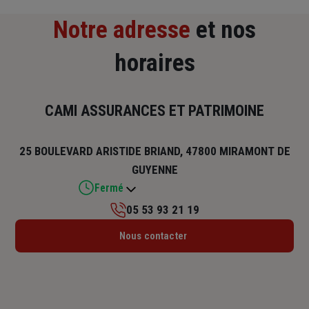
Notre adresse
et nos
horaires
CAMI ASSURANCES ET PATRIMOINE
25 BOULEVARD ARISTIDE BRIAND, 47800 MIRAMONT DE
GUYENNE
Fermé
05 53 93 21 19
Lundi : 09h – 12h / 14h – 18h
Nous contacter
Mardi : 09h – 12h / 14h – 18h
Mercredi : 09h – 12h / 14h – 18h
Jeudi : 09h – 12h / 15h – 18h
Vendredi : 09h – 12h / 14h – 18h