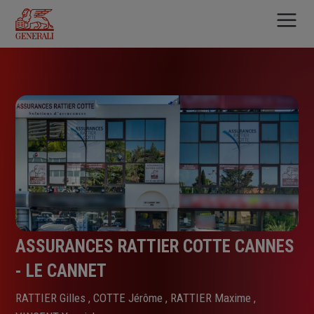
Aller
au
contenu
principal
ASSURANCES RATTIER COTTE CANNES
- LE CANNET
RATTIER Gilles , COTTE Jérôme , RATTIER Maxime ,