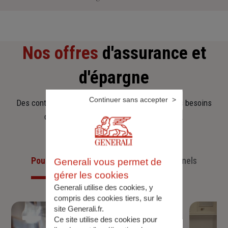
Nos offres
d'assurance et
d'épargne
Continuer sans accepter
Des contrats clairs et flexibles pour sécuriser vos besoins
d’aujourd’hui et anticiper ceux de demain.
Pour les particuliers
Pour les professionnels
Generali vous permet de
gérer les cookies
Generali utilise des cookies, y
compris des cookies tiers, sur le
site Generali.fr.
Ce site utilise des cookies pour