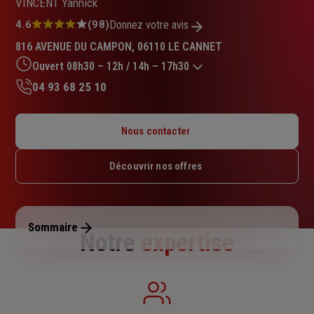
VINCENT Yannick
Note
4.6
(98)
Donnez votre avis
:
816 AVENUE DU CAMPON, 06110 LE CANNET
4.6
sur
Ouvert 08h30 – 12h / 14h – 17h30
5
04 93 68 25 10
étoiles
Lundi : 08h30 – 12h / 14h – 17h30
Mardi : 08h30 – 12h / 14h – 17h30
Nous contacter
Mercredi : 08h30 – 12h / 14h – 17h30
Jeudi : 08h30 – 12h / 14h – 17h30
Découvrir nos offres
Vendredi : 08h30 – 12h / 14h – 17h30
Samedi : Fermé
Dimanche : Fermé
Sommaire
Notre
expertise