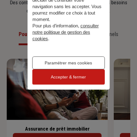
décider de continuer votre
Des contrats clairs et flexibles pour sécuriser vos besoins
navigation sans les accepter. Vous
d’aujourd’hui et anticiper ceux de demain.
pourrez modifier ce choix à tout
moment.
Pour plus d’information,
consulter
notre politique de gestion des
Pour les particuliers
Pour les professionnels
cookies
.
Paramétrer mes cookies
Accepter & fermer
Assurance de prêt immobilier