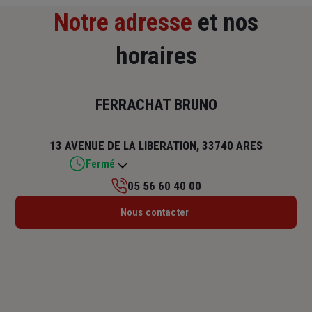
Notre adresse
et nos
horaires
FERRACHAT BRUNO
13 AVENUE DE LA LIBERATION, 33740 ARES
Fermé
05 56 60 40 00
Lundi : 09h30 – 12h30 / 14h – 18h
Nous contacter
Mardi : 09h30 – 12h30 / 14h – 18h
Mercredi : 09h30 – 12h30 / 14h – 18h
Jeudi : 09h30 – 12h30 / 14h – 18h
Vendredi : 09h30 – 12h30 / 14h – 18h
Samedi : Fermé
Dimanche : Fermé