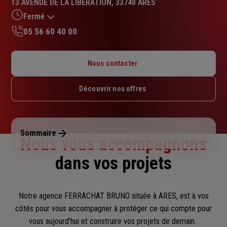
13 AVENUE DE LA LIBERATION, 33740 ARES
5.0
sur
Fermé
5
05 56 60 40 00
étoiles
Lundi : 09h30 – 12h30 / 14h – 18h
Mardi : 09h30 – 12h30 / 14h – 18h
Nous contacter
Mercredi : 09h30 – 12h30 / 14h – 18h
Jeudi : 09h30 – 12h30 / 14h – 18h
Découvrir nos offres
Vendredi : 09h30 – 12h30 / 14h – 18h
Samedi : Fermé
Dimanche : Fermé
Sommaire
Nous vous accompagnons
dans vos projets
Notre agence FERRACHAT BRUNO située à ARES, est à vos
côtés pour vous accompagner
à protéger ce qui compte pour
vous aujourd’hui et construire vos projets de demain.