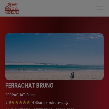
Aller
au
contenu
principal
FERRACHAT BRUNO
FERRACHAT Bruno
Note
5.0
(4)
Donnez votre avis
: