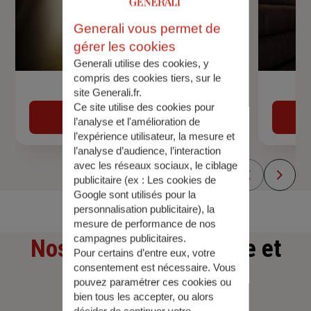
Generali vous permet de
gérer les cookies
Generali utilise des cookies, y
compris des cookies tiers, sur le
Devis assurance auto
site Generali.fr.
Ce site utilise des cookies pour
Obtenir une estimation
l’analyse et l'amélioration de
l’expérience utilisateur, la mesure et
l’analyse d’audience, l’interaction
avec les réseaux sociaux, le ciblage
publicitaire (ex :
Les cookies de
Google sont utilisés pour la
personnalisation publicitaire
), la
mesure de performance de nos
campagnes publicitaires.
Nos offres
d'assurance et
Pour certains d’entre eux, votre
consentement est nécessaire. Vous
d'épargne
pouvez paramétrer ces cookies ou
bien tous les accepter, ou alors