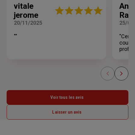
vitale
And
Note
jerome
Raul
:
5
20/11/2025
25/09
sur
5
""
"Certa
étoiles
courti
profes
Voir tous les avis
Laisser un avis