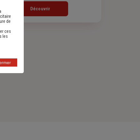
Découvrir
a
citaire
sure de
er ces
s les
fermer