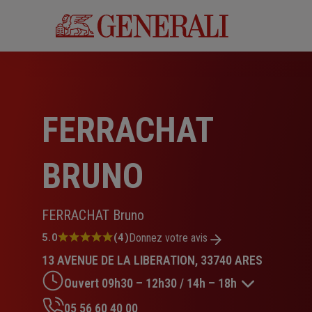
Aller
au
contenu
principal
FERRACHAT
BRUNO
FERRACHAT Bruno
Note
5.0
(4)
Donnez votre avis
:
13 AVENUE DE LA LIBERATION, 33740 ARES
5.0
sur
Ouvert 09h30 – 12h30 / 14h – 18h
5
étoiles
05 56 60 40 00