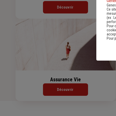
Gener
Genera
Découvrir
Ce sit
mesure
(ex :
L
perfo
Pour c
cookie
accept
Pour p
Assurance Vie
Découvrir