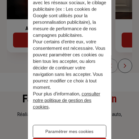
avec les réseaux sociaux, le ciblage
publicitaire (ex :
Les cookies de
Google sont utilisés pour la
personnalisation publicitaire
), la
Assurance de prêt immobilier
mesure de performance de nos
campagnes publicitaires.
Découvrir
Pour certains d’entre eux, votre
consentement est nécessaire. Vous
pouvez paramétrer ces cookies ou
bien tous les accepter, ou alors
décider de continuer votre
navigation sans les accepter. Vous
pourrez modifier ce choix à tout
moment.
Pour plus d’information,
consulter
Faites
une simulation
notre politique de gestion des
cookies
.
Réalisez une simulation tarifaire d'assurance, auto,
habitation, prêt immobilier.
Paramétrer mes cookies