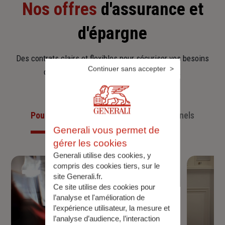
Nos offres
d'assurance et
d'épargne
Des contrats clairs et flexibles pour sécuriser vos besoins
Continuer sans accepter
d’aujourd’hui et anticiper ceux de demain.
Pour les particuliers
Pour les professionnels
Generali vous permet de
gérer les cookies
Generali utilise des cookies, y
compris des cookies tiers, sur le
site Generali.fr.
Ce site utilise des cookies pour
l’analyse et l'amélioration de
l’expérience utilisateur, la mesure et
l’analyse d’audience, l’interaction