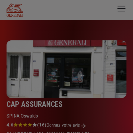
Aller
au
contenu
principal
CAP ASSURANCES
SPINA Oswaldo
Note
4.6
(16)
Donnez votre avis
: