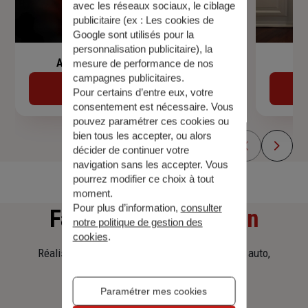
avec les réseaux sociaux, le ciblage
publicitaire (ex :
Les cookies de
Google sont utilisés pour la
personnalisation publicitaire
), la
Assurance de prêt immobilier
mesure de performance de nos
campagnes publicitaires.
Découvrir
Pour certains d’entre eux, votre
consentement est nécessaire. Vous
pouvez paramétrer ces cookies ou
bien tous les accepter, ou alors
décider de continuer votre
navigation sans les accepter. Vous
pourrez modifier ce choix à tout
moment.
Pour plus d’information,
consulter
Faites
une simulation
notre politique de gestion des
cookies
.
Réalisez une simulation tarifaire d'assurance, auto,
habitation, prêt immobilier.
Paramétrer mes cookies