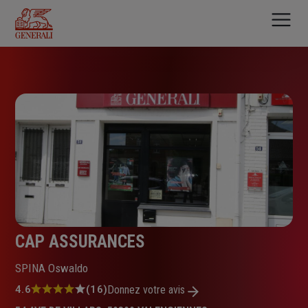
Aller
au
contenu
principal
CAP ASSURANCES
SPINA Oswaldo
Note
4.6
(16)
Donnez votre avis
: