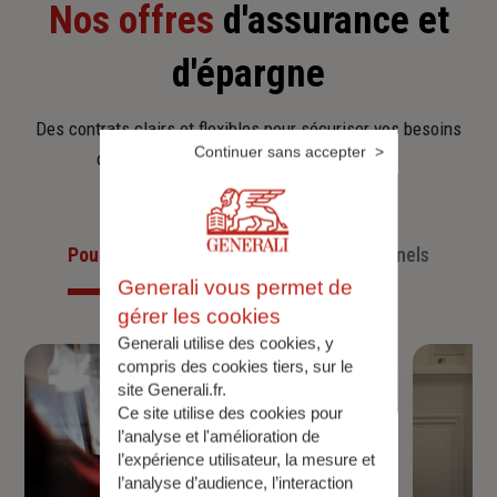
Nos offres
d'assurance et
d'épargne
Des contrats clairs et flexibles pour sécuriser vos besoins
Continuer sans accepter
d’aujourd’hui et anticiper ceux de demain.
Pour les particuliers
Pour les professionnels
Generali vous permet de
gérer les cookies
Generali utilise des cookies, y
compris des cookies tiers, sur le
site Generali.fr.
Ce site utilise des cookies pour
l’analyse et l'amélioration de
l’expérience utilisateur, la mesure et
l’analyse d’audience, l’interaction