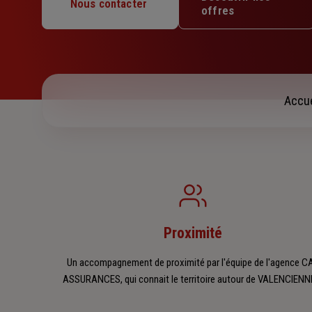
Mercredi : 09h – 12h / 14h – 18h
Nous contacter
offres
Jeudi : 09h – 12h / 14h – 18h
Vendredi : 09h – 12h / 14h – 18h
Samedi : Fermé
Dimanche : Fermé
Accue
Proximité
Un accompagnement de proximité par l'équipe de l'agence C
ASSURANCES, qui connait le territoire autour de VALENCIENN