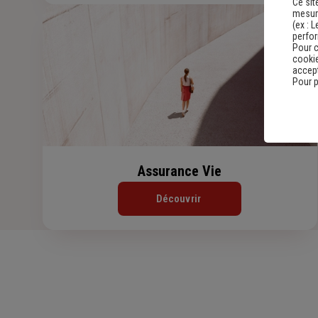
Ce sit
mesure
(ex :
L
perfo
Pour c
cookie
accept
Pour p
Assurance Vie
Découvrir