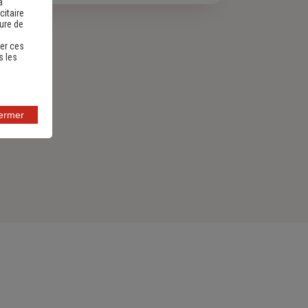
a
citaire
sure de
er ces
s les
fermer