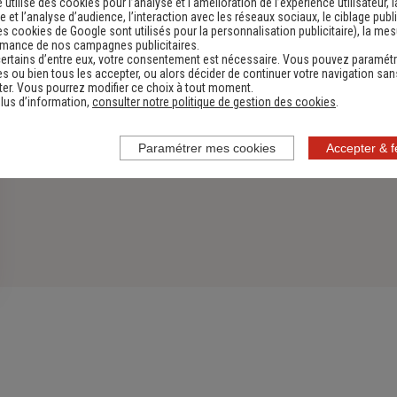
e utilise des cookies pour l’analyse et l'amélioration de l’expérience utilisateur, l
 et l’analyse d’audience, l’interaction avec les réseaux sociaux, le ciblage publi
es cookies de Google sont utilisés pour la personnalisation publicitaire
), la me
rmance de nos campagnes publicitaires.
ertains d’entre eux, votre consentement est nécessaire. Vous pouvez paramétr
s ou bien tous les accepter, ou alors décider de continuer votre navigation san
er. Vous pourrez modifier ce choix à tout moment.
lus d’information,
consulter notre politique de gestion des cookies
.
Paramétrer mes cookies
Accepter & 