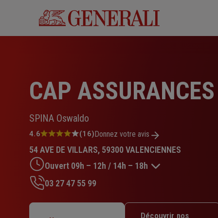
Aller
au
contenu
principal
CAP ASSURANCES
SPINA Oswaldo
Note
4.6
(16)
Donnez votre avis
:
54 AVE DE VILLARS, 59300 VALENCIENNES
4.6
sur
Ouvert 09h – 12h / 14h – 18h
5
étoiles
03 27 47 55 99
Lundi : 14h – 18h
Mardi : 09h – 12h / 14h – 18h
Découvrir nos