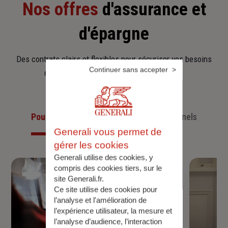
Nos offres
d'assurance et
d'épargne
Des contrats clairs et flexibles pour sécuriser vos besoins
Continuer sans accepter
d’aujourd’hui et anticiper ceux de demain.
Pour les particuliers
Pour les professionnels
Generali vous permet de
gérer les cookies
Generali utilise des cookies, y
compris des cookies tiers, sur le
site Generali.fr.
Ce site utilise des cookies pour
l’analyse et l'amélioration de
l’expérience utilisateur, la mesure et
l’analyse d’audience, l’interaction