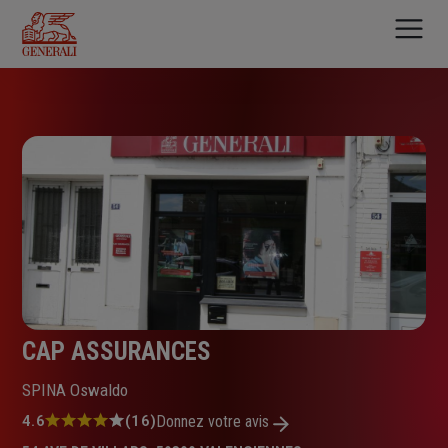
Aller
au
contenu
principal
CAP ASSURANCES
SPINA Oswaldo
Note
4.6
(16)
Donnez votre avis
: