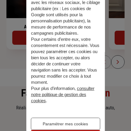
avec les réseaux sociaux, le ciblage
publicitaire (ex :
Les cookies de
Google sont utilisés pour la
personnalisation publicitaire
), la
Assurance de prêt immobilier
mesure de performance de nos
campagnes publicitaires.
Découvrir
Pour certains d’entre eux, votre
consentement est nécessaire. Vous
pouvez paramétrer ces cookies ou
bien tous les accepter, ou alors
décider de continuer votre
navigation sans les accepter. Vous
pourrez modifier ce choix à tout
moment.
Pour plus d’information,
consulter
Faites
une simulation
notre politique de gestion des
cookies
.
Réalisez une simulation tarifaire d'assurance, auto,
habitation, prêt immobilier.
Paramétrer mes cookies