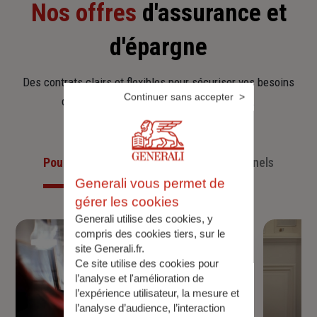
Nos offres
d'assurance et
d'épargne
Des contrats clairs et flexibles pour sécuriser vos besoins
Continuer sans accepter
d’aujourd’hui et anticiper ceux de demain.
Pour les particuliers
Pour les professionnels
Generali vous permet de
gérer les cookies
Generali utilise des cookies, y
compris des cookies tiers, sur le
site Generali.fr.
Ce site utilise des cookies pour
l’analyse et l'amélioration de
l’expérience utilisateur, la mesure et
l’analyse d’audience, l’interaction