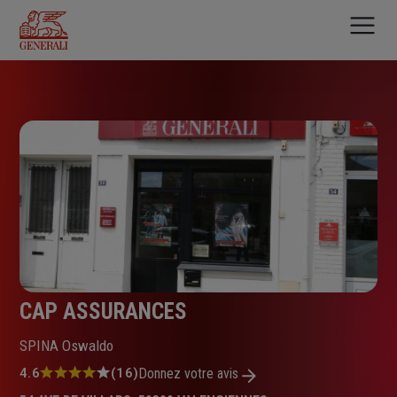
Aller
au
contenu
principal
CAP ASSURANCES
SPINA Oswaldo
Note
4.6
(16)
Donnez votre avis
: