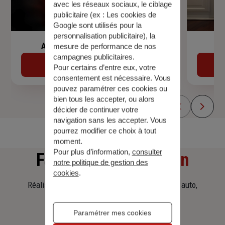
avec les réseaux sociaux, le ciblage
publicitaire (ex :
Les cookies de
Google sont utilisés pour la
personnalisation publicitaire
), la
Assurance de prêt immobilier
mesure de performance de nos
campagnes publicitaires.
Découvrir
Pour certains d’entre eux, votre
consentement est nécessaire. Vous
pouvez paramétrer ces cookies ou
bien tous les accepter, ou alors
décider de continuer votre
navigation sans les accepter. Vous
pourrez modifier ce choix à tout
moment.
Pour plus d’information,
consulter
Faites
une simulation
notre politique de gestion des
cookies
.
Réalisez une simulation tarifaire d'assurance, auto,
habitation, prêt immobilier.
Paramétrer mes cookies