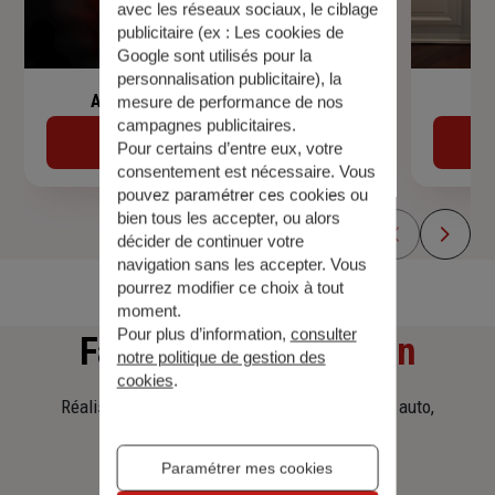
avec les réseaux sociaux, le ciblage
publicitaire (ex :
Les cookies de
Google sont utilisés pour la
personnalisation publicitaire
), la
Assurance de prêt immobilier
mesure de performance de nos
campagnes publicitaires.
Découvrir
Pour certains d’entre eux, votre
consentement est nécessaire. Vous
pouvez paramétrer ces cookies ou
bien tous les accepter, ou alors
décider de continuer votre
navigation sans les accepter. Vous
pourrez modifier ce choix à tout
moment.
Pour plus d’information,
consulter
Faites
une simulation
notre politique de gestion des
cookies
.
Réalisez une simulation tarifaire d'assurance, auto,
habitation, prêt immobilier.
Paramétrer mes cookies