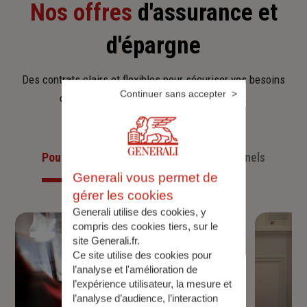
Nos offres
d'assurance et
d'épargne
Des contrats clairs et flexibles pour sécuriser vos besoins
Continuer sans accepter
d’aujourd’hui et anticiper ceux de demain.
Pour les particuliers
Pour les professionnels
Generali vous permet de
gérer les cookies
Generali utilise des cookies, y
compris des cookies tiers, sur le
site Generali.fr.
Ce site utilise des cookies pour
l’analyse et l'amélioration de
l’expérience utilisateur, la mesure et
l’analyse d’audience, l’interaction