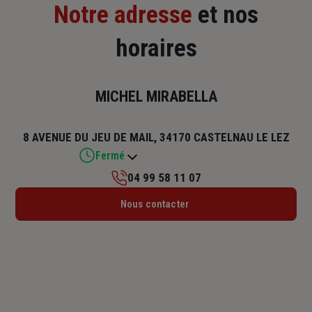
Notre adresse
et nos
horaires
MICHEL MIRABELLA
8 AVENUE DU JEU DE MAIL, 34170 CASTELNAU LE LEZ
Fermé
04 99 58 11 07
Lundi : 09h – 12h / 14h – 18h
Nous contacter
Mardi : 09h – 12h / 14h – 18h
Mercredi : 09h – 12h / 14h – 18h
Jeudi : 09h – 12h / 14h – 18h
Vendredi : 09h – 12h / 14h – 18h
Samedi : Fermé
Dimanche : Fermé