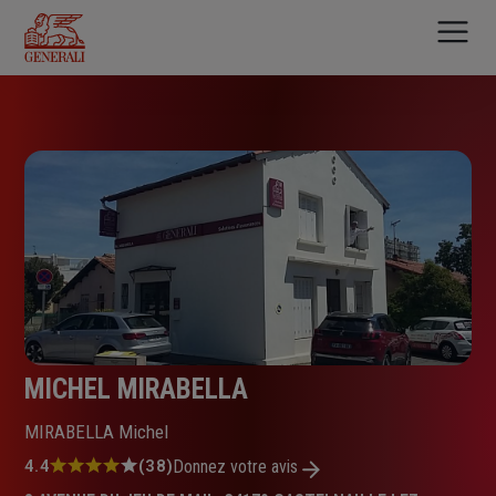
Aller
au
contenu
principal
MICHEL MIRABELLA
MIRABELLA Michel
Note
4.4
(38)
Donnez votre avis
: