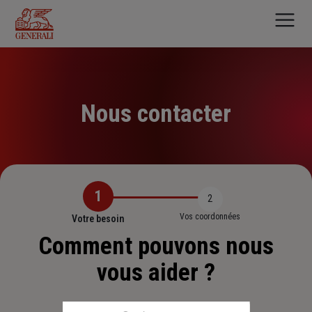
Aller
au
contenu
principal
Nous contacter
1
2
Vos coordonnées
Votre besoin
Comment pouvons nous
vous aider ?