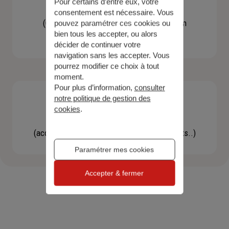
Pour certains d’entre eux, votre
Contacter un agent
consentement est nécessaire. Vous
(Obtenir un devis, une information, faire un
pouvez paramétrer ces cookies ou
bien tous les accepter, ou alors
bilan...)
décider de continuer votre
navigation sans les accepter. Vous
pourrez modifier ce choix à tout
moment.
Pour plus d’information,
consulter
notre politique de gestion des
cookies
.
Effectuer une démarche
(accéder à l'espace client, gérer mes contrats..)
Paramétrer mes cookies
Accepter & fermer