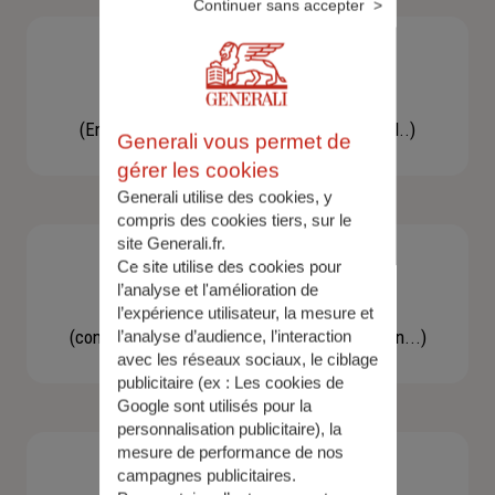
Continuer sans accepter
Besoin d'une assistance
(En cas d'accident, bris de glace, un conseil..)
Generali vous permet de
gérer les cookies
Generali utilise des cookies, y
compris des cookies tiers, sur le
site Generali.fr.
Ce site utilise des cookies pour
l’analyse et l'amélioration de
Demande d'information
l’expérience utilisateur, la mesure et
(concernant une actualité, une réglementation...)
l’analyse d’audience, l’interaction
avec les réseaux sociaux, le ciblage
publicitaire (ex :
Les cookies de
Google sont utilisés pour la
personnalisation publicitaire
), la
mesure de performance de nos
campagnes publicitaires.