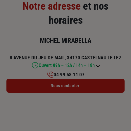
Notre adresse
et nos
horaires
MICHEL MIRABELLA
8 AVENUE DU JEU DE MAIL, 34170 CASTELNAU LE LEZ
Ouvert 09h – 12h / 14h – 18h
04 99 58 11 07
Lundi : 09h – 12h / 14h – 18h
Nous contacter
Mardi : 09h – 12h / 14h – 18h
Mercredi : 09h – 12h / 14h – 18h
Jeudi : 09h – 12h / 14h – 18h
Vendredi : 09h – 12h / 14h – 18h
Samedi : Fermé
Dimanche : Fermé