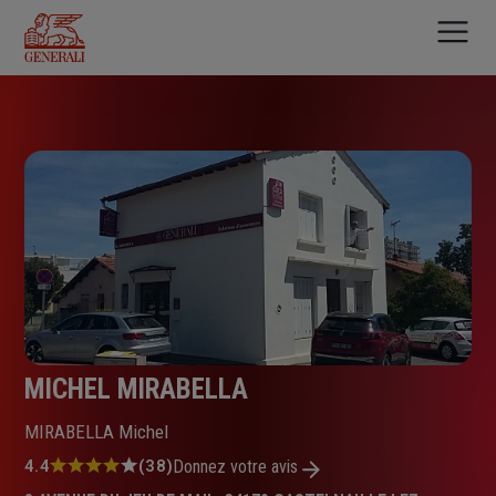
Aller
au
contenu
principal
MICHEL MIRABELLA
MIRABELLA Michel
Note
4.4
(38)
Donnez votre avis
: