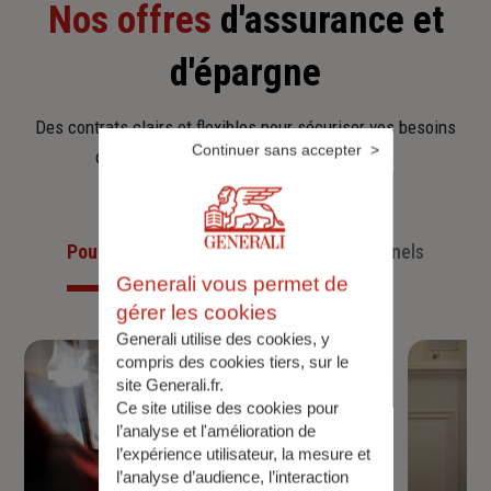
Nos offres
d'assurance et
d'épargne
Des contrats clairs et flexibles pour sécuriser vos besoins
Continuer sans accepter
d’aujourd’hui et anticiper ceux de demain.
Pour les particuliers
Pour les professionnels
Generali vous permet de
gérer les cookies
Generali utilise des cookies, y
compris des cookies tiers, sur le
site Generali.fr.
Ce site utilise des cookies pour
l’analyse et l'amélioration de
l’expérience utilisateur, la mesure et
l’analyse d’audience, l’interaction