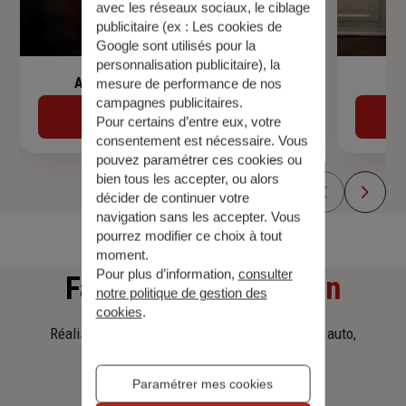
avec les réseaux sociaux, le ciblage
publicitaire (ex :
Les cookies de
Google sont utilisés pour la
personnalisation publicitaire
), la
Assurance de prêt immobilier
mesure de performance de nos
campagnes publicitaires.
Découvrir
Pour certains d’entre eux, votre
consentement est nécessaire. Vous
pouvez paramétrer ces cookies ou
bien tous les accepter, ou alors
décider de continuer votre
navigation sans les accepter. Vous
pourrez modifier ce choix à tout
moment.
Pour plus d’information,
consulter
Faites
une simulation
notre politique de gestion des
cookies
.
Réalisez une simulation tarifaire d'assurance, auto,
habitation, prêt immobilier.
Paramétrer mes cookies