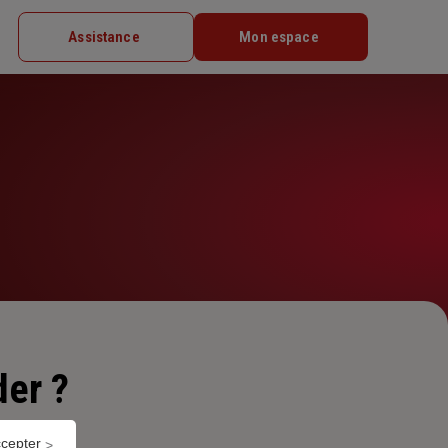
Assistance
Mon espace
er ?
ccepter