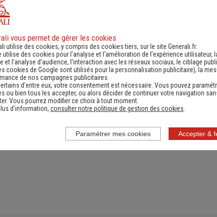
ali vous permet de gérer les cookies
ande d'information
Contacter un ag
li utilise des cookies, y compris des cookies tiers, sur le site Generali.fr.
e utilise des cookies pour l’analyse et l'amélioration de l’expérience utilisateur, l
ernant une actualité,
(Obtenir un devis,
 et l’analyse d’audience, l’interaction avec les réseaux sociaux, le ciblage publi
es cookies de Google sont utilisés pour la personnalisation publicitaire
), la me
e réglementation...)
information, faire un bi
rmance de nos campagnes publicitaires.
ertains d’entre eux, votre consentement est nécessaire. Vous pouvez paramétr
s ou bien tous les accepter, ou alors décider de continuer votre navigation san
er. Vous pourrez modifier ce choix à tout moment.
lus d’information,
consulter notre politique de gestion des cookies
.
Paramétrer mes cookies
Accepter & 