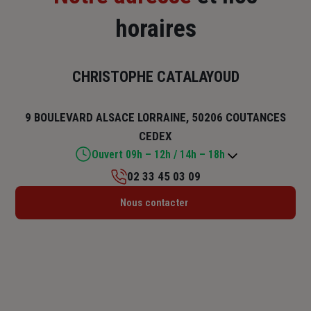
horaires
CHRISTOPHE CATALAYOUD
9 BOULEVARD ALSACE LORRAINE, 50206 COUTANCES
CEDEX
Ouvert 09h – 12h / 14h – 18h
02 33 45 03 09
Lundi : 09h – 12h / 14h – 18h
Nous contacter
Mardi : 09h – 12h / 14h – 18h
Mercredi : 09h – 12h / 14h – 18h
Jeudi : 09h – 12h / 14h – 18h
Vendredi : 09h – 12h / 14h – 18h
Samedi : Fermé
Dimanche : Fermé