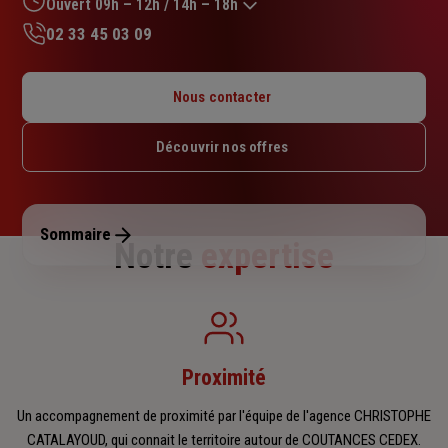
Ouvert 09h – 12h / 14h – 18h
02 33 45 03 09
Lundi : 09h – 12h / 14h – 18h
Mardi : 09h – 12h / 14h – 18h
Nous contacter
Mercredi : 09h – 12h / 14h – 18h
Jeudi : 09h – 12h / 14h – 18h
Découvrir nos offres
Vendredi : 09h – 12h / 14h – 18h
Samedi : Fermé
Dimanche : Fermé
Sommaire
Notre
expertise
Proximité
Un accompagnement de proximité par l'équipe de l'agence CHRISTOPHE
CATALAYOUD, qui connait le territoire autour de COUTANCES CEDEX.