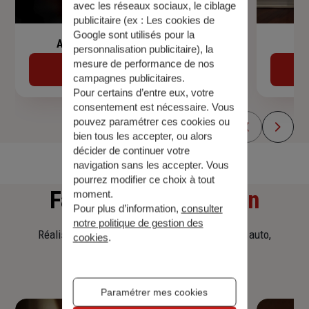
avec les réseaux sociaux, le ciblage
publicitaire (ex :
Les cookies de
Google sont utilisés pour la
Assurance de prêt immobilier
personnalisation publicitaire
), la
mesure de performance de nos
Découvrir
campagnes publicitaires.
Pour certains d’entre eux, votre
consentement est nécessaire. Vous
pouvez paramétrer ces cookies ou
bien tous les accepter, ou alors
décider de continuer votre
navigation sans les accepter. Vous
pourrez modifier ce choix à tout
Faites
une simulation
moment.
Pour plus d’information,
consulter
notre politique de gestion des
Réalisez une simulation tarifaire d'assurance, auto,
cookies
.
habitation, prêt immobilier.
Paramétrer mes cookies