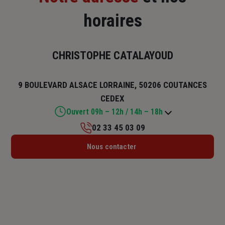
horaires
CHRISTOPHE CATALAYOUD
9 BOULEVARD ALSACE LORRAINE, 50206 COUTANCES
CEDEX
Ouvert 09h – 12h / 14h – 18h
02 33 45 03 09
Lundi : 09h – 12h / 14h – 18h
Nous contacter
Mardi : 09h – 12h / 14h – 18h
Mercredi : 09h – 12h / 14h – 18h
Jeudi : 09h – 12h / 14h – 18h
Vendredi : 09h – 12h / 14h – 18h
Samedi : Fermé
Dimanche : Fermé