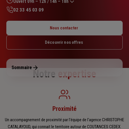
Ouvert 09h – 12h / 14h – 18h
02 33 45 03 09
Lundi : 09h – 12h / 14h – 18h
Mardi : 09h – 12h / 14h – 18h
Nous contacter
Mercredi : 09h – 12h / 14h – 18h
Jeudi : 09h – 12h / 14h – 18h
Découvrir nos offres
Vendredi : 09h – 12h / 14h – 18h
Samedi : Fermé
Dimanche : Fermé
Sommaire
Notre
expertise
Proximité
Un accompagnement de proximité par l'équipe de l'agence CHRISTOPHE
CATALAYOUD, qui connait le territoire autour de COUTANCES CEDEX.