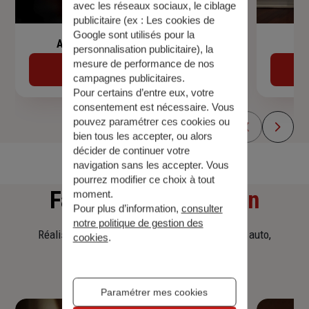
avec les réseaux sociaux, le ciblage
publicitaire (ex :
Les cookies de
Google sont utilisés pour la
Assurance de prêt immobilier
personnalisation publicitaire
), la
mesure de performance de nos
Découvrir
campagnes publicitaires.
Pour certains d’entre eux, votre
consentement est nécessaire. Vous
pouvez paramétrer ces cookies ou
bien tous les accepter, ou alors
décider de continuer votre
navigation sans les accepter. Vous
pourrez modifier ce choix à tout
Faites
une simulation
moment.
Pour plus d’information,
consulter
notre politique de gestion des
Réalisez une simulation tarifaire d'assurance, auto,
cookies
.
habitation, prêt immobilier.
Paramétrer mes cookies