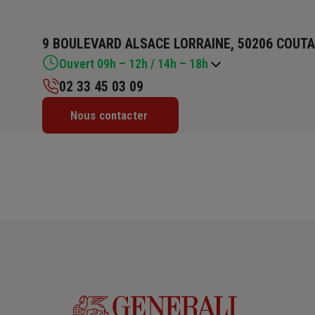
9 BOULEVARD ALSACE LORRAINE, 50206 COUT
Ouvert 09h – 12h / 14h – 18h
02 33 45 03 09
Lundi : 09h – 12h / 14h – 18h
Nous contacter
Mardi : 09h – 12h / 14h – 18h
Mercredi : 09h – 12h / 14h – 18h
Jeudi : 09h – 12h / 14h – 18h
Vendredi : 09h – 12h / 14h – 18h
Samedi : Fermé
Dimanche : Fermé