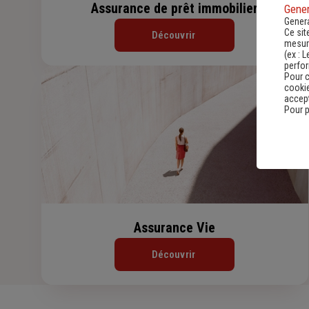
Assurance de prêt immobilier
Gener
Genera
Ce sit
Découvrir
mesure
(ex :
L
perfo
Pour c
cookie
accept
Pour p
Assurance Vie
Découvrir