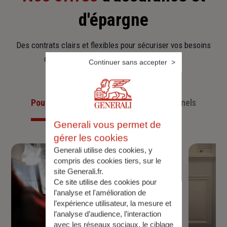
d'épargne
Des contrats clairs et flexibles pour sécuriser vos besoins
d’aujourd’hui et anticiper ceux de demain.
Continuer sans accepter
Pour les particuliers
Pour les professionnels
Generali vous permet de
gérer les cookies
Generali utilise des cookies, y
compris des cookies tiers, sur le
site Generali.fr.
Ce site utilise des cookies pour
l’analyse et l'amélioration de
l’expérience utilisateur, la mesure et
l’analyse d’audience, l’interaction
avec les réseaux sociaux, le ciblage