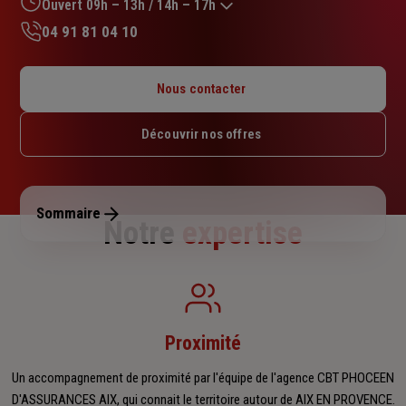
sur
Ouvert 09h – 13h / 14h – 17h
5
04 91 81 04 10
étoiles
Lundi : 09h – 13h / 14h – 17h
Mardi : 09h – 13h / 14h – 17h
Nous contacter
Mercredi : 09h – 13h
Jeudi : 09h – 13h / 14h – 17h
Découvrir nos offres
Vendredi : 09h – 13h / 14h – 17h
Samedi : Fermé
Dimanche : Fermé
Sommaire
Notre
expertise
Proximité
Un accompagnement de proximité par l'équipe de l'agence CBT PHOCEEN
D'ASSURANCES AIX, qui connait le territoire autour de AIX EN PROVENCE.