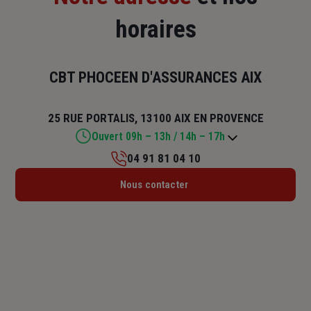
horaires
CBT PHOCEEN D'ASSURANCES AIX
25 RUE PORTALIS, 13100 AIX EN PROVENCE
Ouvert 09h – 13h / 14h – 17h
04 91 81 04 10
Lundi : 09h – 13h / 14h – 17h
Nous contacter
Mardi : 09h – 13h / 14h – 17h
Mercredi : 09h – 13h
Jeudi : 09h – 13h / 14h – 17h
Vendredi : 09h – 13h / 14h – 17h
Samedi : Fermé
Dimanche : Fermé