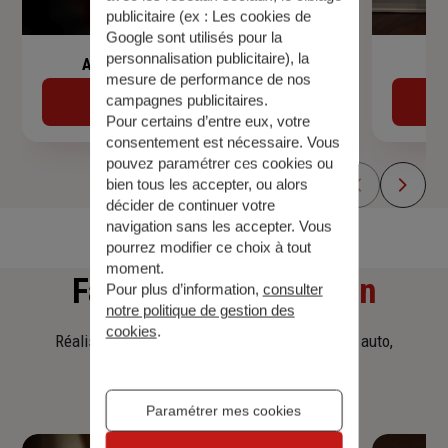
publicitaire (ex :
Les cookies de
Google sont utilisés pour la
personnalisation publicitaire
), la
Assurance de prêt immobilier
mesure de performance de nos
campagnes publicitaires.
Découvrir
Pour certains d’entre eux, votre
consentement est nécessaire. Vous
pouvez paramétrer ces cookies ou
bien tous les accepter, ou alors
décider de continuer votre
navigation sans les accepter. Vous
pourrez modifier ce choix à tout
moment.
Faites
une simulation
Pour plus d’information,
consulter
notre politique de gestion des
cookies
.
Réalisez une simulation tarifaire d'assurance, auto,
habitation, prêt immobilier.
Paramétrer mes cookies