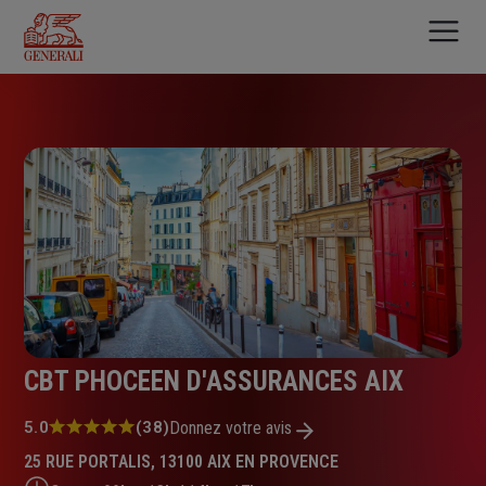
Aller
au
contenu
principal
CBT PHOCEEN D'ASSURANCES AIX
Note
5.0
(38)
Donnez votre avis
:
25 RUE PORTALIS, 13100 AIX EN PROVENCE
5.0