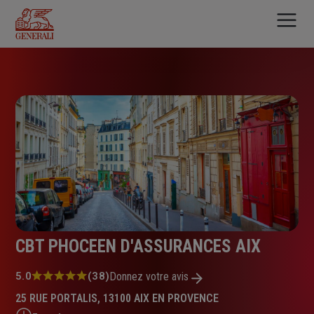
Aller
au
contenu
principal
CBT PHOCEEN D'ASSURANCES AIX
Note
5.0
(38)
Donnez votre avis
:
25 RUE PORTALIS, 13100 AIX EN PROVENCE
5.0