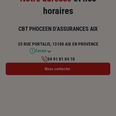
horaires
CBT PHOCEEN D'ASSURANCES AIX
25 RUE PORTALIS, 13100 AIX EN PROVENCE
Fermé
04 91 81 04 10
Lundi : 09h – 13h / 14h – 17h
Nous contacter
Mardi : 09h – 13h / 14h – 17h
Mercredi : 09h – 13h
Jeudi : 09h – 13h / 14h – 17h
Vendredi : 09h – 13h / 14h – 17h
Samedi : Fermé
Dimanche : Fermé