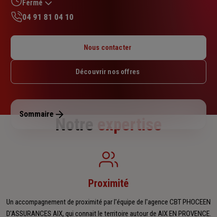
sur
Fermé
5
04 91 81 04 10
étoiles
Lundi : 09h – 13h / 14h – 17h
Mardi : 09h – 13h / 14h – 17h
Nous contacter
Mercredi : 09h – 13h
Jeudi : 09h – 13h / 14h – 17h
Découvrir nos offres
Vendredi : 09h – 13h / 14h – 17h
Samedi : Fermé
Dimanche : Fermé
Sommaire
Notre
expertise
Proximité
Un accompagnement de proximité par l'équipe de l'agence CBT PHOCEEN
D'ASSURANCES AIX, qui connait le territoire autour de AIX EN PROVENCE.