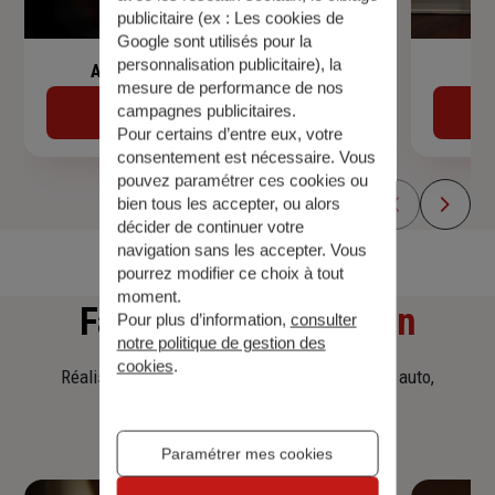
publicitaire (ex :
Les cookies de
Google sont utilisés pour la
personnalisation publicitaire
), la
Assurance de prêt immobilier
mesure de performance de nos
campagnes publicitaires.
Découvrir
Pour certains d’entre eux, votre
consentement est nécessaire. Vous
pouvez paramétrer ces cookies ou
bien tous les accepter, ou alors
décider de continuer votre
navigation sans les accepter. Vous
pourrez modifier ce choix à tout
moment.
Faites
une simulation
Pour plus d’information,
consulter
notre politique de gestion des
cookies
.
Réalisez une simulation tarifaire d'assurance, auto,
habitation, prêt immobilier.
Paramétrer mes cookies