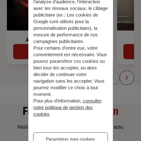
l’analyse d’audience, l’interaction
avec les réseaux sociaux, le ciblage
publicitaire (ex :
Les cookies de
Google sont utilisés pour la
personnalisation publicitaire
), la
mesure de performance de nos
Assurance de prêt immobilier
campagnes publicitaires.
Pour certains d’entre eux, votre
Découvrir
consentement est nécessaire. Vous
pouvez paramétrer ces cookies ou
bien tous les accepter, ou alors
décider de continuer votre
navigation sans les accepter. Vous
pourrez modifier ce choix à tout
moment.
Pour plus d’information,
consulter
notre politique de gestion des
Faites
une simulation
cookies
.
Réalisez une simulation tarifaire d'assurance, auto,
habitation, prêt immobilier.
Paramétrer mes cookies