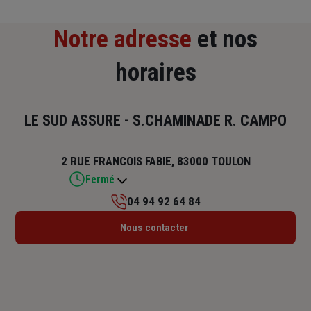
Notre adresse
et nos
horaires
LE SUD ASSURE - S.CHAMINADE R. CAMPO
2 RUE FRANCOIS FABIE, 83000 TOULON
Fermé
04 94 92 64 84
Lundi : 09h – 12h30 / 13h30 – 17h
Nous contacter
Mardi : 09h – 12h30 / 13h30 – 17h
Mercredi : 09h – 09h15 / 13h30 – 17h
Jeudi : 09h – 12h30 / 13h30 – 17h
Vendredi : 09h – 12h30 / 13h30 – 17h
Samedi : Fermé