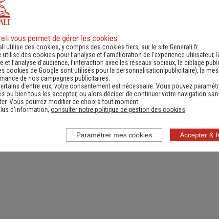
ali vous permet de gérer les cookies
ande d'information
Contacter un ag
li utilise des cookies, y compris des cookies tiers, sur le site Generali.fr.
e utilise des cookies pour l’analyse et l'amélioration de l’expérience utilisateur, l
ernant une actualité,
(Obtenir un devis,
 et l’analyse d’audience, l’interaction avec les réseaux sociaux, le ciblage publi
es cookies de Google sont utilisés pour la personnalisation publicitaire
), la me
e réglementation...)
information, faire un bi
rmance de nos campagnes publicitaires.
ertains d’entre eux, votre consentement est nécessaire. Vous pouvez paramétr
s ou bien tous les accepter, ou alors décider de continuer votre navigation san
er. Vous pourrez modifier ce choix à tout moment.
lus d’information,
consulter notre politique de gestion des cookies
.
Paramétrer mes cookies
Accepter & 