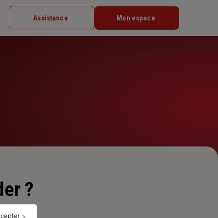
Assistance
Mon espace
er ?
ccepter