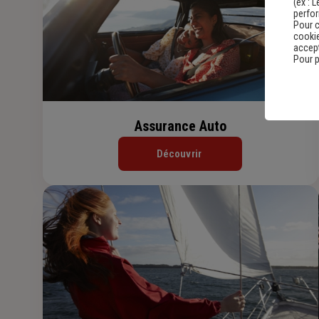
(ex :
L
perfo
Pour c
cookie
accept
Pour p
Assurance Auto
Découvrir