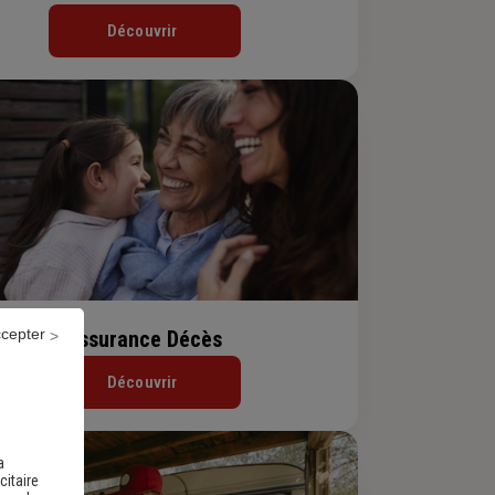
Découvrir
ccepter
Assurance Décès
Découvrir
a
citaire