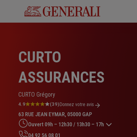
Aller
au
contenu
principal
CURTO
ASSURANCES
CURTO Grégory
Note
4.9
(39)
Donnez votre avis
:
63 RUE JEAN EYMAR, 05000 GAP
4.9
sur
Ouvert 09h – 12h30 / 13h30 – 17h
5
étoiles
04 92 56 08 01