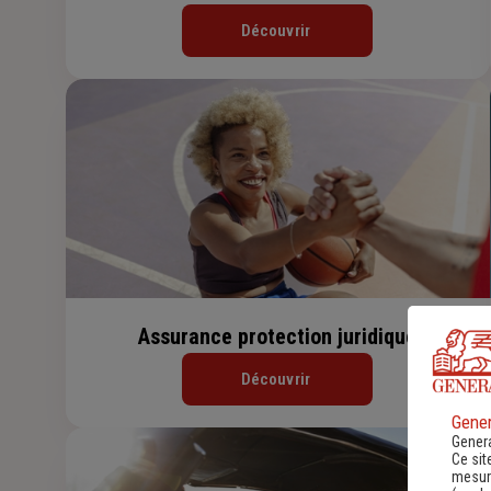
Découvrir
Assurance protection juridique
Découvrir
Gener
Genera
Ce sit
mesure