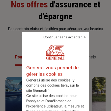
Nos offres
d'assurance et
d'épargne
Des contrats clairs et flexibles pour sécuriser vos besoins
d’aujourd’hui et anticiper ceux de demain.
Continuer sans accepter
Pour les particuliers
Pour les professionnels
Generali vous permet de
gérer les cookies
Generali utilise des cookies, y
compris des cookies tiers, sur le
site Generali.fr.
Ce site utilise des cookies pour
l’analyse et l'amélioration de
l’expérience utilisateur, la mesure et