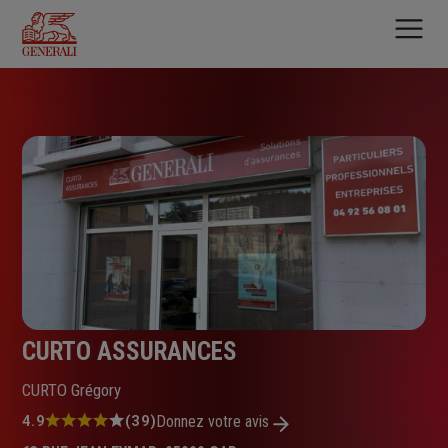
Aller
au
contenu
principal
CURTO ASSURANCES
CURTO Grégory
Note
4.9
(39)
Donnez votre avis
: