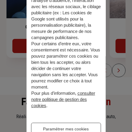
l’analyse d’audience, l’interaction
avec les réseaux sociaux, le ciblage
publicitaire (ex :
Les cookies de
Google sont utilisés pour la
personnalisation publicitaire
), la
Garantie Accidents de la Vie
mesure de performance de nos
campagnes publicitaires.
Pour certains d’entre eux, votre
Découvrir
consentement est nécessaire. Vous
pouvez paramétrer ces cookies ou
bien tous les accepter, ou alors
décider de continuer votre
navigation sans les accepter. Vous
pourrez modifier ce choix à tout
moment.
Pour plus d’information,
consulter
Faites
une simulation
notre politique de gestion des
cookies
.
Réalisez une simulation tarifaire d'assurance, auto,
habitation, prêt immobilier.
Paramétrer mes cookies