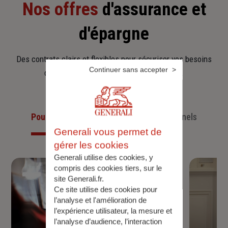
Nos offres
d'assurance et
d'épargne
Des contrats clairs et flexibles pour sécuriser vos besoins
Continuer sans accepter
d’aujourd’hui et anticiper ceux de demain.
Pour les particuliers
Pour les professionnels
Generali vous permet de
gérer les cookies
Generali utilise des cookies, y
compris des cookies tiers, sur le
site Generali.fr.
Ce site utilise des cookies pour
l’analyse et l'amélioration de
l’expérience utilisateur, la mesure et
l’analyse d’audience, l’interaction