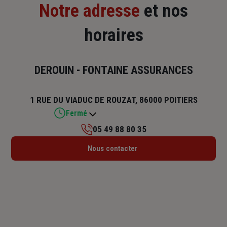
Notre adresse
et nos
horaires
DEROUIN - FONTAINE ASSURANCES
1 RUE DU VIADUC DE ROUZAT, 86000 POITIERS
Fermé
05 49 88 80 35
Lundi : 08h30 – 12h / 14h – 18h
Nous contacter
Mardi : 08h30 – 12h / 14h – 18h
Mercredi : 08h30 – 12h / 14h – 18h
Jeudi : 08h30 – 12h / 14h – 18h
Vendredi : 08h30 – 12h / 14h – 17h
Samedi : Fermé
Dimanche : Fermé