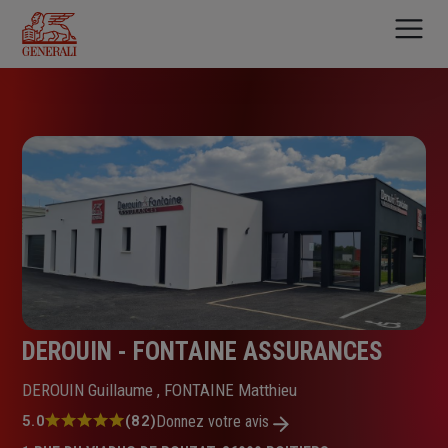
Aller
au
contenu
principal
DEROUIN - FONTAINE ASSURANCES
DEROUIN Guillaume , FONTAINE Matthieu
Note
5.0
(82)
Donnez votre avis
: