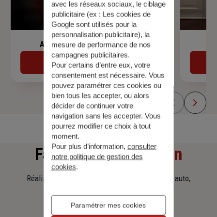
avec les réseaux sociaux, le ciblage
publicitaire (ex :
Les cookies de
Google sont utilisés pour la
personnalisation publicitaire
), la
Assurance de prêt immobilier
mesure de performance de nos
campagnes publicitaires.
Découvrir
Pour certains d’entre eux, votre
consentement est nécessaire. Vous
pouvez paramétrer ces cookies ou
bien tous les accepter, ou alors
décider de continuer votre
navigation sans les accepter. Vous
pourrez modifier ce choix à tout
moment.
Pour plus d’information,
consulter
Faites
une simulation
notre politique de gestion des
cookies
.
Réalisez une simulation tarifaire d'assurance, auto,
habitation, prêt immobilier.
Paramétrer mes cookies