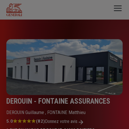
Aller
au
contenu
principal
DEROUIN - FONTAINE ASSURANCES
DEROUIN Guillaume , FONTAINE Matthieu
Note
5.0
(82)
Donnez votre avis
: