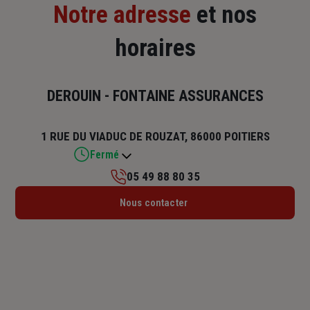
Notre adresse
et nos
horaires
DEROUIN - FONTAINE ASSURANCES
1 RUE DU VIADUC DE ROUZAT, 86000 POITIERS
Fermé
05 49 88 80 35
Lundi : 08h30 – 12h / 14h – 18h
Nous contacter
Mardi : 08h30 – 12h / 14h – 18h
Mercredi : 08h30 – 12h / 14h – 18h
Jeudi : 08h30 – 12h / 14h – 18h
Vendredi : 08h30 – 12h / 14h – 17h
Samedi : Fermé
Dimanche : Fermé