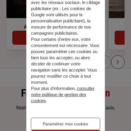
avec les réseaux sociaux, le ciblage
publicitaire (ex :
Les cookies de
Google sont utilisés pour la
personnalisation publicitaire
), la
Assurance de prêt immobilier
mesure de performance de nos
campagnes publicitaires.
Découvrir
Pour certains d’entre eux, votre
consentement est nécessaire. Vous
pouvez paramétrer ces cookies ou
bien tous les accepter, ou alors
décider de continuer votre
navigation sans les accepter. Vous
pourrez modifier ce choix à tout
moment.
Pour plus d’information,
consulter
Faites
une simulation
notre politique de gestion des
cookies
.
Réalisez une simulation tarifaire d'assurance, auto,
habitation, prêt immobilier.
Paramétrer mes cookies