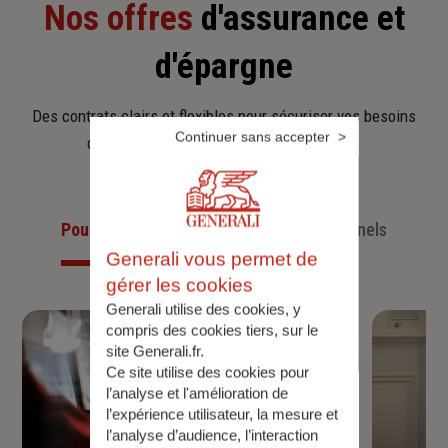
Nos offres
d'assurance et
d'épargne
Des contrats clairs et flexibles pour sécuriser vos besoins
Continuer sans accepter
d’aujourd’hui et anticiper ceux de demain.
Pour les particuliers
Pour les professionnels
Generali vous permet de
gérer les cookies
Generali utilise des cookies, y
compris des cookies tiers, sur le
site Generali.fr.
Ce site utilise des cookies pour
l’analyse et l'amélioration de
l’expérience utilisateur, la mesure et
l’analyse d’audience, l’interaction