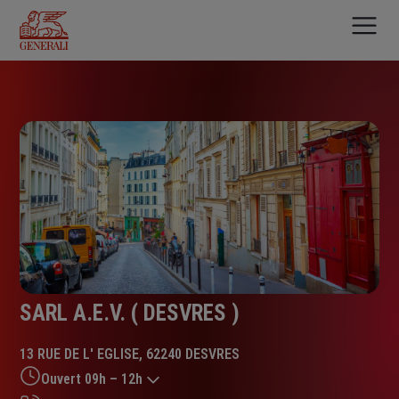
Aller
au
contenu
principal
SARL A.E.V. ( DESVRES )
13 RUE DE L' EGLISE, 62240 DESVRES
Ouvert 09h – 12h