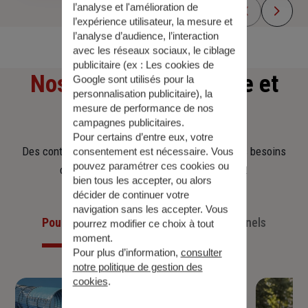
l’analyse et l'amélioration de
l’expérience utilisateur, la mesure et
l’analyse d’audience, l’interaction
avec les réseaux sociaux, le ciblage
publicitaire (ex :
Les cookies de
Nos offres
d'assurance et
Google sont utilisés pour la
personnalisation publicitaire
), la
mesure de performance de nos
d'épargne
campagnes publicitaires.
Pour certains d’entre eux, votre
Des contrats clairs et flexibles pour sécuriser vos besoins
consentement est nécessaire. Vous
pouvez paramétrer ces cookies ou
d’aujourd’hui et anticiper ceux de demain.
bien tous les accepter, ou alors
décider de continuer votre
navigation sans les accepter. Vous
Pour les particuliers
Pour les professionnels
pourrez modifier ce choix à tout
moment.
Pour plus d’information,
consulter
notre politique de gestion des
cookies
.