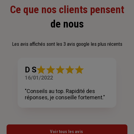
Ce que nos clients pensent
de nous
Les avis affichés sont les 3 avis google les plus récents
Note
D S
:
16/01/2022
5
sur
5
"Conseils au top. Rapidité des
étoiles
réponses, je conseille fortement."
Voir tous les avis