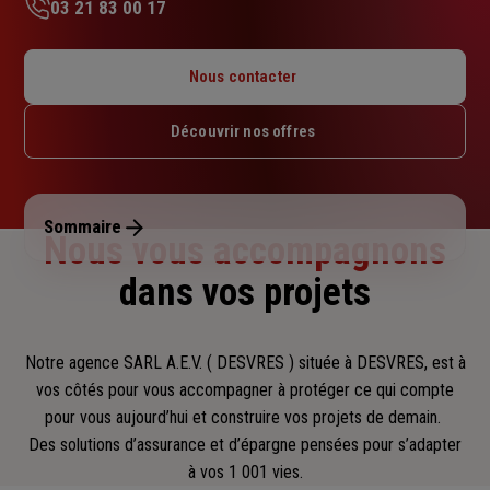
03 21 83 00 17
Lundi : 09h – 12h
Mardi : 09h – 12h
Nous contacter
Mercredi : 09h – 12h
Jeudi : 09h – 12h
Découvrir nos offres
Vendredi : 09h – 12h
Samedi : Fermé
Dimanche : Fermé
Sommaire
Nous vous accompagnons
dans vos projets
Notre agence SARL A.E.V. ( DESVRES ) située à DESVRES, est à
vos côtés pour vous accompagner
à protéger ce qui compte
pour vous aujourd’hui et construire vos projets de demain.
Des solutions d’assurance et d’épargne pensées pour s’adapter
à vos 1 001 vies.