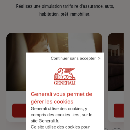
Réalisez une simulation tarifaire d'assurance, auto,
habitation, prêt immobilier.
Continuer sans accepter
Generali vous permet de
Devis assurance auto
gérer les cookies
Generali utilise des cookies, y
Obtenir une estimation
compris des cookies tiers, sur le
site Generali.fr.
Ce site utilise des cookies pour