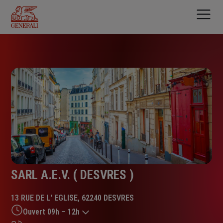
Aller
au
contenu
principal
SARL A.E.V. ( DESVRES )
13 RUE DE L' EGLISE, 62240 DESVRES
Ouvert 09h – 12h