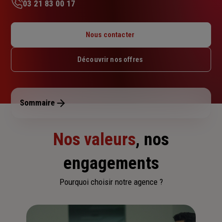
03 21 83 00 17
Lundi : 09h – 12h
Mardi : 09h – 12h
Nous contacter
Mercredi : 09h – 12h
Jeudi : 09h – 12h
Découvrir nos offres
Vendredi : 09h – 12h
Samedi : Fermé
Dimanche : Fermé
Sommaire
Nos valeurs
, nos
engagements
Pourquoi choisir notre agence ?