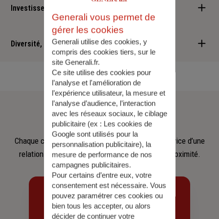
Investisseur responsable
Generali vous permet de
gérer les cookies
Nous sommes convaincus qu'il est possible d'allier performance
Generali utilise des cookies, y
financière et retombées positives : cette vision est au cœur des
Diversité, Equité, Inclusion
compris des cookies tiers, sur le
services que nous vous proposons.
site Generali.fr.
Nous faisons de la diversité, de l'équité et de l'inclusion un
Ce site utilise des cookies pour
engagement quotidien.
l’analyse et l'amélioration de
l’expérience utilisateur, la mesure et
Notre
équipe
l’analyse d’audience, l’interaction
avec les réseaux sociaux, le ciblage
publicitaire (ex :
Les cookies de
Google sont utilisés pour la
Chaque collaborateur met son savoir‑faire au service d’une
personnalisation publicitaire
), la
relation fondée sur l’écoute, la confiance et la proximité.
mesure de performance de nos
campagnes publicitaires.
Pour certains d’entre eux, votre
consentement est nécessaire. Vous
pouvez paramétrer ces cookies ou
bien tous les accepter, ou alors
décider de continuer votre