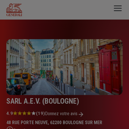
Aller
au
contenu
principal
SARL A.E.V. (BOULOGNE)
Note
4.9
(19)
Donnez votre avis
:
48 RUE PORTE NEUVE, 62200 BOULOGNE SUR MER
4.9