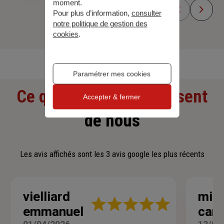
moment.
Pour plus d’information,
consulter
notre politique de gestion des
cookies
.
Découvrir toutes nos offres
Paramétrer mes cookies
Ce que nos clients pensent
Accepter & fermer
de nous
Les avis affichés sont les 3 avis google les plus récents
vielliard
mich
Note
emmanuel
car
:
5