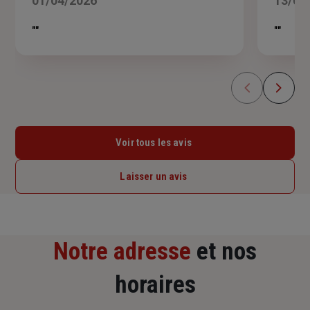
01/04/2026
13/02
sur
5
""
""
étoiles
Voir tous les avis
Laisser un avis
Notre adresse
et nos
horaires