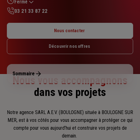
sur
Fermé
5
03 21 33 87 22
étoiles
Lundi : 09h – 12h / 14h – 17h
Mardi : 09h – 12h / 14h – 17h
Nous contacter
Mercredi : 09h – 12h / 14h – 17h
Jeudi : 09h – 12h / 14h – 17h
Découvrir nos offres
Vendredi : 09h – 12h / 14h – 17h
Samedi : Fermé
Dimanche : Fermé
Sommaire
Nous vous accompagnons
dans vos projets
Notre agence SARL A.E.V. (BOULOGNE) située à BOULOGNE SUR
MER, est à vos côtés pour vous accompagner
à protéger ce qui
compte pour vous aujourd’hui et construire vos projets de
demain.