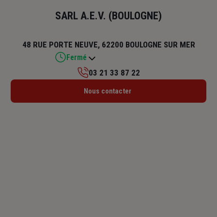
SARL A.E.V. (BOULOGNE)
48 RUE PORTE NEUVE, 62200 BOULOGNE SUR MER
Fermé
03 21 33 87 22
Lundi : 09h – 12h / 14h – 17h
Nous contacter
Mardi : 09h – 12h / 14h – 17h
Mercredi : 09h – 12h / 14h – 17h
Jeudi : 09h – 12h / 14h – 17h
Vendredi : 09h – 12h / 14h – 17h
Samedi : Fermé
Dimanche : Fermé