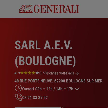
Aller
au
contenu
principal
SARL A.E.V.
(BOULOGNE)
Note
4.9
(19)
Donnez votre avis
:
48 RUE PORTE NEUVE, 62200 BOULOGNE SUR MER
4.9
sur
Ouvert 09h – 12h / 14h – 17h
5
étoiles
03 21 33 87 22
Lundi : 09h – 12h / 14h – 17h