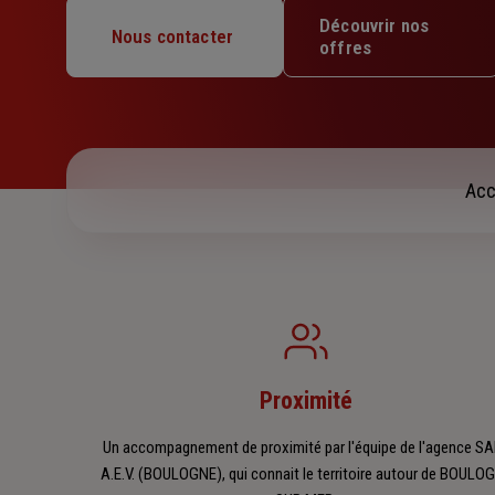
Mardi : 09h – 12h / 14h – 17h
Découvrir nos
Mercredi : 09h – 12h / 14h – 17h
Nous contacter
offres
Jeudi : 09h – 12h / 14h – 17h
Vendredi : 09h – 12h / 14h – 17h
Samedi : Fermé
Dimanche : Fermé
Acc
Proximité
Un accompagnement de proximité par l'équipe de l'agence S
A.E.V. (BOULOGNE), qui connait le territoire autour de BOULO