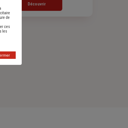
Découvrir
a
citaire
sure de
er ces
s les
fermer