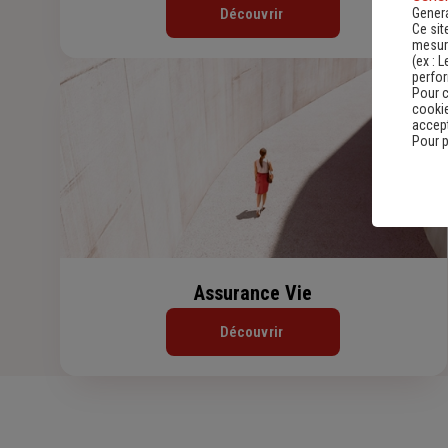
Genera
Découvrir
Ce sit
mesure
(ex :
L
perfo
Pour c
cookie
accept
Pour p
Assurance Vie
Découvrir