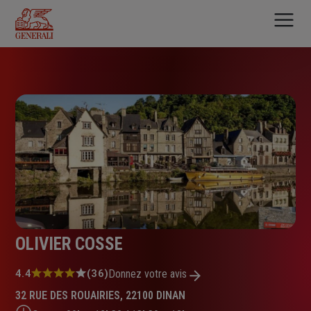
Aller
au
contenu
principal
OLIVIER COSSE
Note
4.4
(36)
Donnez votre avis
:
32 RUE DES ROUAIRIES, 22100 DINAN
4.4