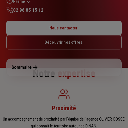
sur
Fermé
5
02 96 85 15 12
étoiles
Lundi : 09h – 12h30 / 13h30 – 18h
Mardi : 09h – 12h30 / 13h30 – 18h
Nous contacter
Mercredi : 09h – 12h30 / 13h30 – 18h
Jeudi : 09h – 12h30 / 13h30 – 18h
Découvrir nos offres
Vendredi : 09h – 12h30 / 13h30 – 18h
Samedi : Fermé
Dimanche : Fermé
Sommaire
Notre
expertise
Proximité
Un accompagnement de proximité par l'équipe de l'agence OLIVIER COSSE,
qui connait le territoire autour de DINAN.