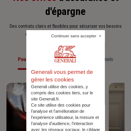
d'épargne
Des contrats clairs et flexibles pour sécuriser vos besoins
d’aujourd’hui et anticiper ceux de demain.
Continuer sans accepter
Pour les particuliers
Pour les professionnels
Generali vous permet de
gérer les cookies
Generali utilise des cookies, y
compris des cookies tiers, sur le
site Generali.fr.
Ce site utilise des cookies pour
l’analyse et l'amélioration de
l’expérience utilisateur, la mesure et
l’analyse d’audience, l’interaction
avec les réseaux sociaux, le ciblage