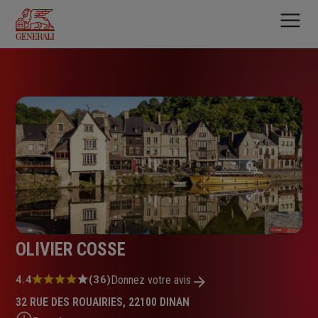
Aller
au
contenu
principal
OLIVIER COSSE
Note
4.4
(36)
Donnez votre avis
:
32 RUE DES ROUAIRIES, 22100 DINAN
4.4