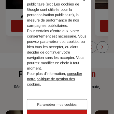
publicitaire (ex :
Les cookies de
Google sont utilisés pour la
personnalisation publicitaire
), la
Assurance de prêt immobilier
mesure de performance de nos
campagnes publicitaires.
Découvrir
Pour certains d’entre eux, votre
consentement est nécessaire. Vous
pouvez paramétrer ces cookies ou
bien tous les accepter, ou alors
décider de continuer votre
navigation sans les accepter. Vous
pourrez modifier ce choix à tout
moment.
Faites
une simulation
Pour plus d’information,
consulter
notre politique de gestion des
cookies
.
Réalisez une simulation tarifaire d'assurance, auto,
habitation, prêt immobilier.
Paramétrer mes cookies