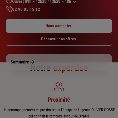
sur
Ouvert 09h – 12h30 / 13h30 – 18h
5
02 96 85 15 12
étoiles
Lundi : 09h – 12h30 / 13h30 – 18h
Mardi : 09h – 12h30 / 13h30 – 18h
Nous contacter
Mercredi : 09h – 12h30 / 13h30 – 18h
Jeudi : 09h – 12h30 / 13h30 – 18h
Découvrir nos offres
Vendredi : 09h – 12h30 / 13h30 – 18h
Samedi : Fermé
Dimanche : Fermé
Sommaire
Notre
expertise
Proximité
Un accompagnement de proximité par l'équipe de l'agence OLIVIER COSSE,
qui connait le territoire autour de DINAN.