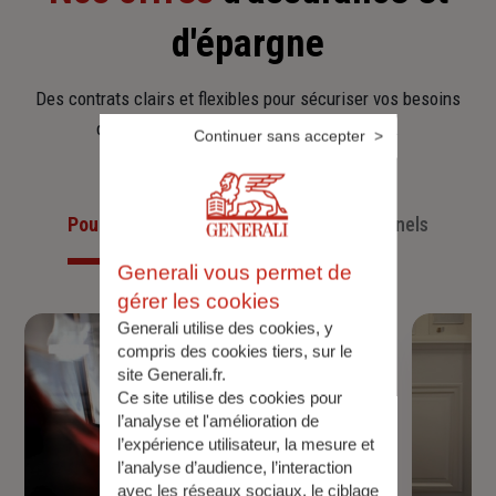
d'épargne
Des contrats clairs et flexibles pour sécuriser vos besoins
d’aujourd’hui et anticiper ceux de demain.
Continuer sans accepter
Pour les particuliers
Pour les professionnels
Generali vous permet de
gérer les cookies
Generali utilise des cookies, y
compris des cookies tiers, sur le
site Generali.fr.
Ce site utilise des cookies pour
l’analyse et l'amélioration de
l’expérience utilisateur, la mesure et
l’analyse d’audience, l’interaction
avec les réseaux sociaux, le ciblage