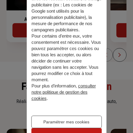
publicitaire (ex :
Les cookies de
Google sont utilisés pour la
personnalisation publicitaire
), la
Assurance de prêt immobilier
mesure de performance de nos
campagnes publicitaires.
Découvrir
Pour certains d’entre eux, votre
consentement est nécessaire. Vous
pouvez paramétrer ces cookies ou
bien tous les accepter, ou alors
décider de continuer votre
navigation sans les accepter. Vous
pourrez modifier ce choix à tout
moment.
Faites
une simulation
Pour plus d’information,
consulter
notre politique de gestion des
cookies
.
Réalisez une simulation tarifaire d'assurance, auto,
habitation, prêt immobilier.
Paramétrer mes cookies