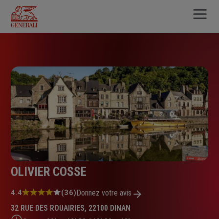
Aller
au
contenu
principal
OLIVIER COSSE
Note
4.4
(36)
Donnez votre avis
:
32 RUE DES ROUAIRIES, 22100 DINAN
4.4