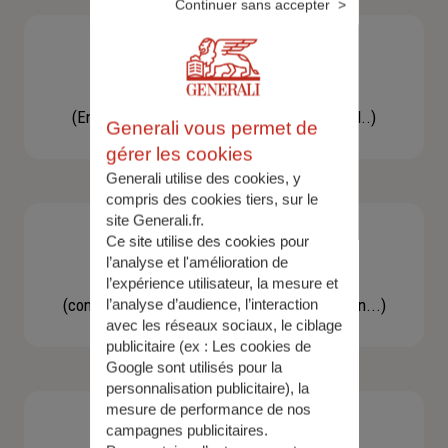
Continuer sans accepter
Besoin d'une assistance
(En cas d'accident, bris de glace, un conseil..)
Generali vous permet de
gérer les cookies
Generali utilise des cookies, y
compris des cookies tiers, sur le
site Generali.fr.
Ce site utilise des cookies pour
l’analyse et l'amélioration de
Demande d'information
l’expérience utilisateur, la mesure et
(concernant une actualité, une réglementation...)
l’analyse d’audience, l’interaction
avec les réseaux sociaux, le ciblage
publicitaire (ex :
Les cookies de
Google sont utilisés pour la
personnalisation publicitaire
), la
mesure de performance de nos
campagnes publicitaires.