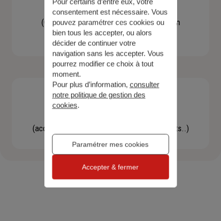
Pour certains d’entre eux, votre
Contacter un agent
consentement est nécessaire. Vous
(Obtenir un devis, une information, faire un
pouvez paramétrer ces cookies ou
bien tous les accepter, ou alors
bilan...)
décider de continuer votre
navigation sans les accepter. Vous
pourrez modifier ce choix à tout
moment.
Pour plus d’information,
consulter
notre politique de gestion des
cookies
.
Effectuer une démarche
(accéder à l'espace client, gérer mes contrats..)
Paramétrer mes cookies
Accepter & fermer