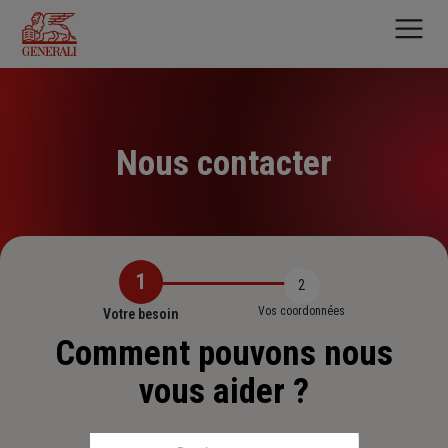
Aller
au
contenu
principal
Nous contacter
1
2
Vos coordonnées
Votre besoin
Comment pouvons nous
vous aider ?