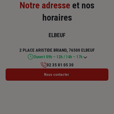
Notre adresse
et nos
horaires
ELBEUF
2 PLACE ARISTIDE BRIAND, 76500 ELBEUF
Ouvert 09h – 12h / 14h – 17h
02 35 81 05 30
Lundi : Fermé
Nous contacter
Mardi : 09h – 12h / 14h – 17h
Mercredi : 09h – 12h
Jeudi : 09h – 12h / 14h – 17h
Vendredi : 09h – 12h / 14h – 17h
Samedi : Fermé
Dimanche : Fermé