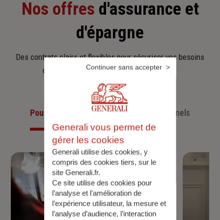
Nos offres
d'assurance et
d'épargne
Des contrats clairs et flexibles pour sécuriser vos besoins
Continuer sans accepter
d’aujourd’hui et anticiper ceux de demain.
Pour les particuliers
Pour les professionnels
Generali vous permet de
gérer les cookies
Generali utilise des cookies, y
compris des cookies tiers, sur le
site Generali.fr.
Ce site utilise des cookies pour
l’analyse et l'amélioration de
l’expérience utilisateur, la mesure et
l’analyse d’audience, l’interaction