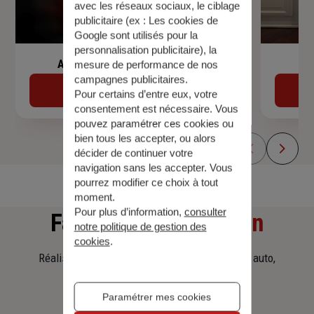
avec les réseaux sociaux, le ciblage
publicitaire (ex :
Les cookies de
Google sont utilisés pour la
personnalisation publicitaire
), la
Assurance de prêt immobilier
mesure de performance de nos
campagnes publicitaires.
Découvrir
Pour certains d’entre eux, votre
consentement est nécessaire. Vous
pouvez paramétrer ces cookies ou
bien tous les accepter, ou alors
décider de continuer votre
navigation sans les accepter. Vous
pourrez modifier ce choix à tout
moment.
Pour plus d’information,
consulter
Faites
une simulation
notre politique de gestion des
cookies
.
Réalisez une simulation tarifaire d'assurance, auto,
habitation, prêt immobilier.
Paramétrer mes cookies