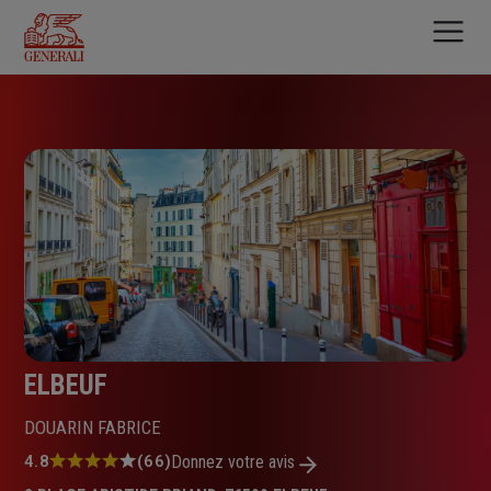
Aller
au
contenu
principal
ELBEUF
DOUARIN FABRICE
Note
4.8
(66)
Donnez votre avis
: