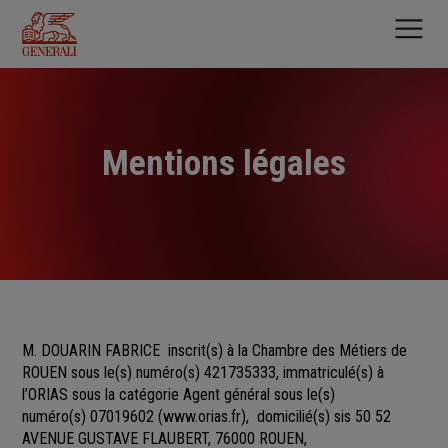
Aller
au
contenu
principal
Mentions légales
M. DOUARIN FABRICE
inscrit(s)
à la Chambre des Métiers
de
ROUEN sous le(s) numéro(s)
421735333, immatriculé(s) à
l’ORIAS sous la catégorie Agent général sous le(s)
numéro(s) 07019602
(
www.orias.fr
), domicilié(s) sis 50 52
AVENUE GUSTAVE FLAUBERT, 76000 ROUEN,