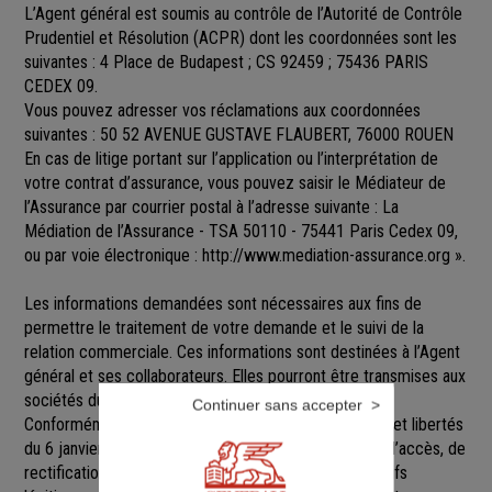
L’Agent général est soumis au contrôle de l’Autorité de Contrôle
Prudentiel et Résolution (ACPR) dont les coordonnées sont les
suivantes : 4 Place de Budapest ; CS 92459 ; 75436 PARIS
CEDEX 09.
Vous pouvez adresser vos réclamations aux coordonnées
suivantes : 50 52 AVENUE GUSTAVE FLAUBERT, 76000 ROUEN
En cas de litige portant sur l’application ou l’interprétation de
votre contrat d’assurance, vous pouvez saisir le Médiateur de
l’Assurance par courrier postal à l’adresse suivante : La
Médiation de l’Assurance - TSA 50110 - 75441 Paris Cedex 09,
ou par voie électronique :
http://www.mediation-assurance.org
».
Les informations demandées sont nécessaires aux fins de
permettre le traitement de votre demande et le suivi de la
relation commerciale. Ces informations sont destinées à l’Agent
général et ses collaborateurs. Elles pourront être transmises aux
sociétés du groupe GENERALI.
Continuer sans accepter
Conformément aux dispositions de la loi Informatique et libertés
du 6 janvier 1978 modifiée, vous disposez d’un droit d’accès, de
rectification, de suppression et d’opposition pour motifs