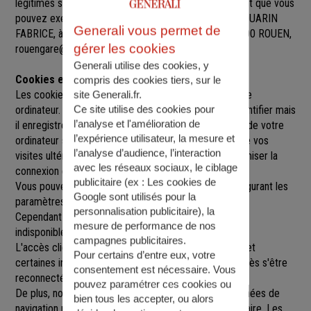
légitimes sur l’ensemble des données vous concernant que vous
pouvez exercer sur simple demande auprès de M. DOUARIN
Generali vous permet de
FABRICE
, à
50 52 AVENUE GUSTAVE FLAUBERT, 76000 ROUEN
,
gérer les cookies
rouengare@agence.generali.fr.
Generali utilise des cookies, y
Cookies et sessions
compris des cookies tiers, sur le
Les cookies sont de petits fichiers implantés sur votre
site Generali.fr.
Ce site utilise des cookies pour
ordinateur. Un cookie ne nous permet pas de vous identifier mais
l’analyse et l'amélioration de
il enregistre des informations relatives à la navigation de votre
l’expérience utilisateur, la mesure et
ordinateur sur notre site que nous pourrons lire lors de vos
l’analyse d’audience, l’interaction
visites ultérieures afin de faciliter la navigation, d'optimiser la
avec les réseaux sociaux, le ciblage
connexion et de personnaliser l'utilisation du site.
publicitaire (ex :
Les cookies de
Vous pouvez refuser l'utilisation des cookies en configurant les
Google sont utilisés pour la
paramètres de votre navigateur Internet.
personnalisation publicitaire
), la
Cependant le fait de refuser les cookies peut rendre
mesure de performance de nos
indisponibles toutes ou certaines parties du site.
campagnes publicitaires.
L'accès client est construit avec un délai de session, et
Pour certains d’entre eux, votre
certaines informations ne seront remises à jour qu'après s'être
consentement est nécessaire. Vous
reconnecté sur le site.
pouvez paramétrer ces cookies ou
De plus, nous pouvons être amenés à utiliser vos données de
bien tous les accepter, ou alors
navigation par le biais de cookies gérés par un partenaire. Les