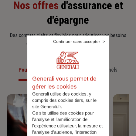
Nos offres
d'assurance et
d'épargne
Des contrats clairs et flexibles pour sécuriser vos besoins
Continuer sans accepter
d’aujourd’hui et anticiper ceux de demain.
Pour les particuliers
Pour les professionnels
Generali vous permet de
gérer les cookies
Generali utilise des cookies, y
compris des cookies tiers, sur le
site Generali.fr.
Ce site utilise des cookies pour
l’analyse et l'amélioration de
l’expérience utilisateur, la mesure et
l’analyse d’audience, l’interaction