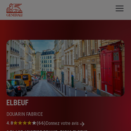
Aller
au
contenu
principal
ELBEUF
DOUARIN FABRICE
Note
4.8
(66)
Donnez votre avis
: