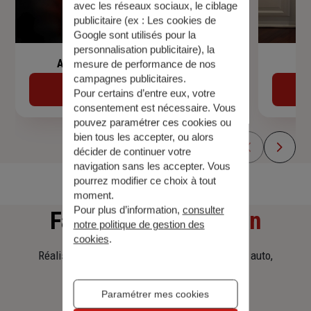
avec les réseaux sociaux, le ciblage
publicitaire (ex :
Les cookies de
Google sont utilisés pour la
personnalisation publicitaire
), la
Assurance de prêt immobilier
mesure de performance de nos
campagnes publicitaires.
Découvrir
Pour certains d’entre eux, votre
consentement est nécessaire. Vous
pouvez paramétrer ces cookies ou
bien tous les accepter, ou alors
décider de continuer votre
navigation sans les accepter. Vous
pourrez modifier ce choix à tout
moment.
Pour plus d’information,
consulter
Faites
une simulation
notre politique de gestion des
cookies
.
Réalisez une simulation tarifaire d'assurance, auto,
habitation, prêt immobilier.
Paramétrer mes cookies