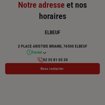
Notre adresse
et nos
horaires
ELBEUF
2 PLACE ARISTIDE BRIAND, 76500 ELBEUF
Fermé
02 35 81 05 30
Lundi : Fermé
Nous contacter
Mardi : 09h – 12h / 14h – 17h
Mercredi : 09h – 12h
Jeudi : 09h – 12h / 14h – 17h
Vendredi : 09h – 12h / 14h – 17h
Samedi : Fermé
Dimanche : Fermé