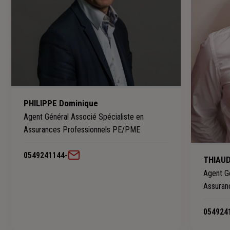
PHILIPPE Dominique
Agent Général Associé Spécialiste en
Assurances Professionnels PE/PME
0549241144
-
THIAUD
Agent Gé
Assuran
054924