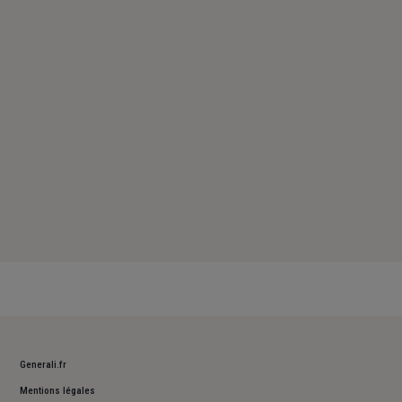
Vendredi : 09h – 12h30 / 13h30 – 17h
Samedi : Fermé
Dimanche : Fermé
Generali.fr
Mentions légales