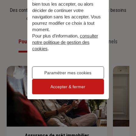
bien tous les accepter, ou alors
Des contrats clairs et flexibles pour sécuriser vos besoins
décider de continuer votre
navigation sans les accepter. Vous
d’aujourd’hui et anticiper ceux de demain.
pourrez modifier ce choix à tout
moment.
Pour plus d’information,
consulter
Pour les particuliers
Pour les professionnels
notre politique de gestion des
cookies
.
Paramétrer mes cookies
Accepter & fermer
Assurance de prêt immobilier