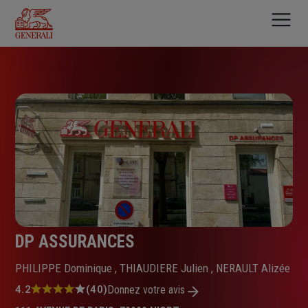
Aller
au
contenu
principal
DP ASSURANCES
PHILIPPE Dominique , THIAUDIERE Julien , NERAULT Alizée
Note
4.2
(40)
Donnez votre avis
: