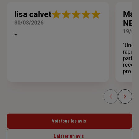
Note
Mar
lisa calvet
:
NER
30/03/2026
5
sur
19/02
5
""
étoiles
"Une a
rapide
parfai
recomm
pro c
Voir tous les avis
Laisser un avis