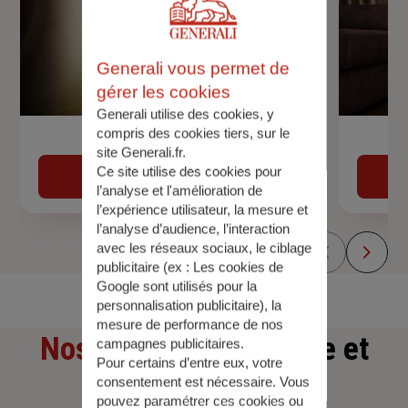
Generali vous permet de
gérer les cookies
Generali utilise des cookies, y
compris des cookies tiers, sur le
Devis assurance auto
site Generali.fr.
Ce site utilise des cookies pour
Obtenir une estimation
l’analyse et l'amélioration de
l’expérience utilisateur, la mesure et
l’analyse d’audience, l’interaction
avec les réseaux sociaux, le ciblage
publicitaire (ex :
Les cookies de
Google sont utilisés pour la
personnalisation publicitaire
), la
mesure de performance de nos
Nos offres
d'assurance et
campagnes publicitaires.
Pour certains d’entre eux, votre
consentement est nécessaire. Vous
d'épargne
pouvez paramétrer ces cookies ou