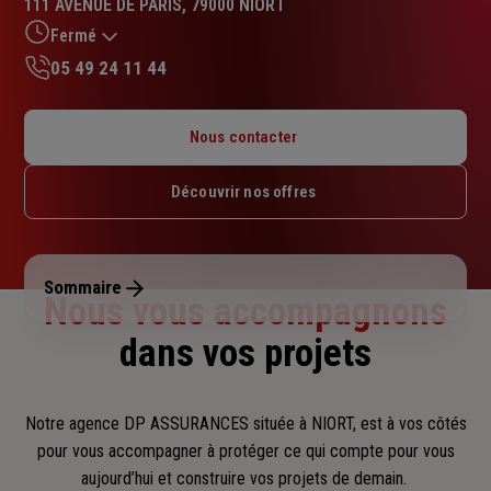
111 AVENUE DE PARIS, 79000 NIORT
4.2
sur
Fermé
5
05 49 24 11 44
étoiles
Lundi : 10h – 12h30 / 13h30 – 17h
Mardi : 09h – 12h30 / 13h30 – 17h
Nous contacter
Mercredi : 09h – 12h30 / 13h30 – 17h
Jeudi : 09h – 12h30 / 13h30 – 17h
Découvrir nos offres
Vendredi : 09h – 12h30 / 13h30 – 17h
Samedi : Fermé
Dimanche : Fermé
Sommaire
Nous vous accompagnons
dans vos projets
Notre agence DP ASSURANCES située à NIORT, est à vos côtés
pour vous accompagner
à protéger ce qui compte pour vous
aujourd’hui et construire vos projets de demain.