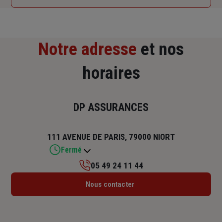
Notre adresse
et nos
horaires
DP ASSURANCES
111 AVENUE DE PARIS, 79000 NIORT
Fermé
05 49 24 11 44
Lundi : 10h – 12h30 / 13h30 – 17h
Nous contacter
Mardi : 09h – 12h30 / 13h30 – 17h
Mercredi : 09h – 12h30 / 13h30 – 17h
Jeudi : 09h – 12h30 / 13h30 – 17h