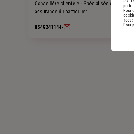
(ex :
L
Conseillère clientèle - Spécialisée en
perfo
Pour c
assurance du particulier
cookie
accept
Pour p
0549241144
-