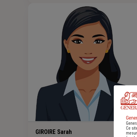
Gener
Genera
Ce sit
GIROIRE Sarah
mesure