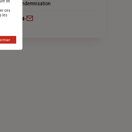
sure de
Chargée d'indemnisation
er ces
s les
0549241144
-
fermer