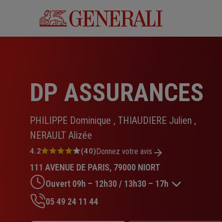
Aller
au
contenu
principal
DP ASSURANCES
PHILIPPE Dominique , THIAUDIERE Julien ,
NERAULT Alizée
Note
4.2
(40)
Donnez votre avis
:
111 AVENUE DE PARIS, 79000 NIORT
4.2
sur
Ouvert 09h – 12h30 / 13h30 – 17h
5
étoiles
05 49 24 11 44
Lundi : 10h – 12h30 / 13h30 – 17h