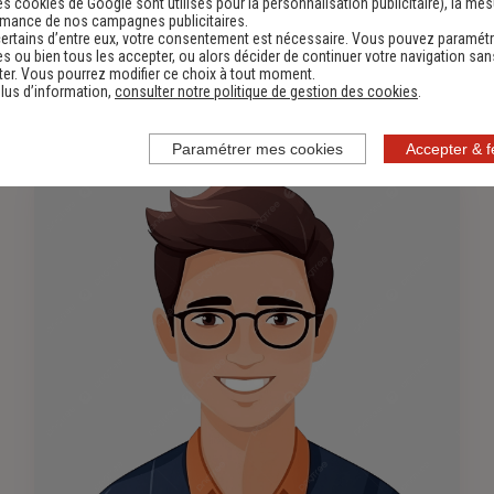
es cookies de Google sont utilisés pour la personnalisation publicitaire
), la me
Collaboratrice d'agence
rmance de nos campagnes publicitaires.
ertains d’entre eux, votre consentement est nécessaire. Vous pouvez paramétr
s ou bien tous les accepter, ou alors décider de continuer votre navigation san
0549241144
-
er. Vous pourrez modifier ce choix à tout moment.
lus d’information,
consulter notre politique de gestion des cookies
.
Paramétrer mes cookies
Accepter & 