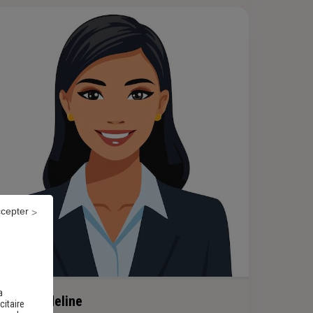
ccepter
a
DIGUET Adeline
citaire